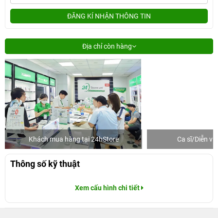
ĐĂNG KÍ NHẬN THÔNG TIN
Địa chỉ còn hàng
Khách mua hàng tại 24hStore
Ca sĩ/Diễn v
Thông số kỹ thuật
Xem cấu hình chi tiết