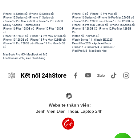
iPhone 14 Series cũ
-
iPhone 13 Series cũ
iPhone 17 cũ
-
iPhone 17 Pro Max cũ
iPhone 12 Series cũ
-
iPhone 11 Series cũ
iPhone 16 Series cũ
-
iPhone 16 Pro Max 256GB cũ
iPhone 17 Pro Max 256GB
-
iPhone 17 Pro 256GB
iPhone 16 Pro 128GB cũ
-
iPhone 15 Pro 128GB cũ
Galaxy A Series
-
Redmi Series
iPhone 15 Pro Max 256GB cũ
-
iPhone 15 Series cũ
iPhone 16 Plus 128GB cũ
-
iPhone 15 Plus 128GB
iPhone 13 128GB Cũ
-
iPhone 12 Pro Max 128GB
cũ
Cũ
iPhone 16 128GB cũ
-
iPhone 14 Pro Max 128GB cũ
Watch cũ
-
AirPods cũ
iPhone 15 128GB cũ
-
iPhone 13 Pro Max 128GB cũ
Watch Series 11
-
Watch SE 2025
iPhone 14 Pro 128GB cũ
-
iPhone 11 Pro Max 64GB
Pencil Pro 2024
-
Apple AirPods
cũ
iPad A16
-
iPad Air M4
-
iPad mini 7
iPad Pro M5
-
MacBook Neo
MacBook Pro M5
-
MacBook Air M5
Loa Sounarc
-
Phụ kiện chính hãng
Kết nối 24hStore
Website thành viên:
Bệnh Viện Điện Thoại, Laptop 24h