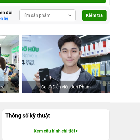
lên đời
Kiểm tra
ên hệ
re
Ca sĩ/Diễn viên Jun Phạm
Khách
Thông số kỹ thuật
Xem cấu hình chi tiết