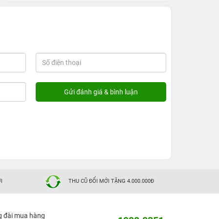
I
THU CŨ ĐỔI MỚI TẶNG 4.000.000Đ
g đài mua hàng