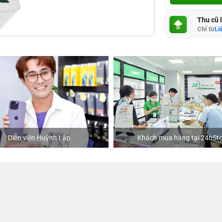
Thu cũ 
Chỉ từ
Li
Diễn viên Huỳnh Lập
Khách mua hàng tại 24hSto