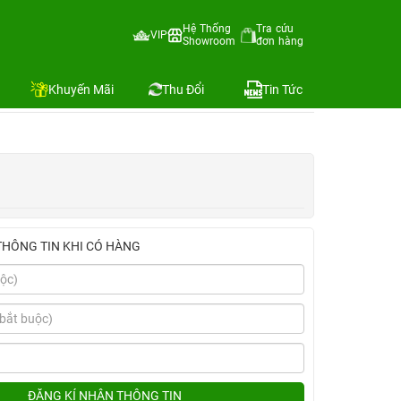
 20W Innostyle+Dán Kingbull)
Hệ Thống
Tra cứu
VIP
Showroom
đơn hàng
Địa chỉ còn hàng
Khuyến Mãi
Thu Đổi
Tin Tức
THÔNG TIN KHI CÓ HÀNG
ĐĂNG KÍ NHẬN THÔNG TIN