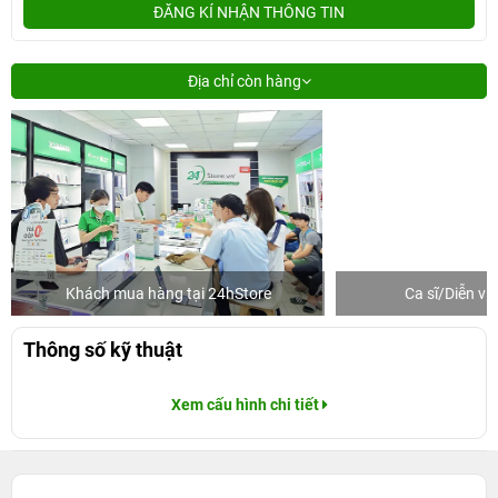
ĐĂNG KÍ NHẬN THÔNG TIN
Địa chỉ còn hàng
Khách mua hàng tại 24hStore
Ca sĩ/Diễn v
Thông số kỹ thuật
Xem cấu hình chi tiết