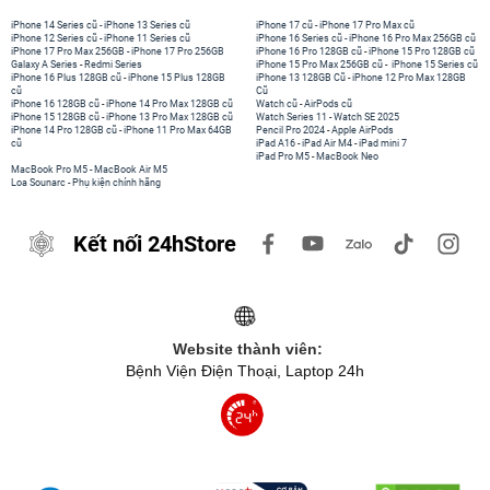
iPhone 14 Series cũ
-
iPhone 13 Series cũ
iPhone 17 cũ
-
iPhone 17 Pro Max cũ
iPhone 12 Series cũ
-
iPhone 11 Series cũ
iPhone 16 Series cũ
-
iPhone 16 Pro Max 256GB cũ
iPhone 17 Pro Max 256GB
-
iPhone 17 Pro 256GB
iPhone 16 Pro 128GB cũ
-
iPhone 15 Pro 128GB cũ
Galaxy A Series
-
Redmi Series
iPhone 15 Pro Max 256GB cũ
-
iPhone 15 Series cũ
iPhone 16 Plus 128GB cũ
-
iPhone 15 Plus 128GB
iPhone 13 128GB Cũ
-
iPhone 12 Pro Max 128GB
cũ
Cũ
iPhone 16 128GB cũ
-
iPhone 14 Pro Max 128GB cũ
Watch cũ
-
AirPods cũ
iPhone 15 128GB cũ
-
iPhone 13 Pro Max 128GB cũ
Watch Series 11
-
Watch SE 2025
iPhone 14 Pro 128GB cũ
-
iPhone 11 Pro Max 64GB
Pencil Pro 2024
-
Apple AirPods
cũ
iPad A16
-
iPad Air M4
-
iPad mini 7
iPad Pro M5
-
MacBook Neo
MacBook Pro M5
-
MacBook Air M5
Loa Sounarc
-
Phụ kiện chính hãng
Kết nối 24hStore
Website thành viên:
Bệnh Viện Điện Thoại, Laptop 24h