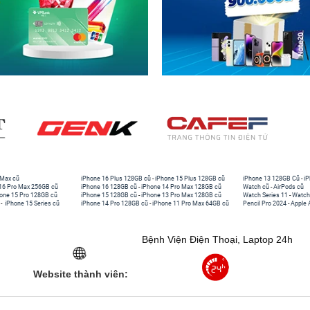
 Max cũ
iPhone 16 Plus 128GB cũ
-
iPhone 15 Plus 128GB cũ
iPhone 13 128GB Cũ
-
iP
16 Pro Max 256GB cũ
iPhone 16 128GB cũ
-
iPhone 14 Pro Max 128GB cũ
Watch cũ
-
AirPods cũ
one 15 Pro 128GB cũ
iPhone 15 128GB cũ
-
iPhone 13 Pro Max 128GB cũ
Watch Series 11
-
Watch
-
iPhone 15 Series cũ
iPhone 14 Pro 128GB cũ
-
iPhone 11 Pro Max 64GB cũ
Pencil Pro 2024
-
Apple 
Bệnh Viện Điện Thoại, Laptop 24h
Website thành viên: