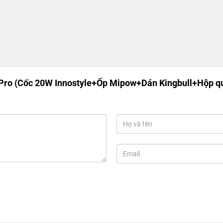
Pro (Cốc 20W Innostyle+Ốp Mipow+Dán Kingbull+Hộp q