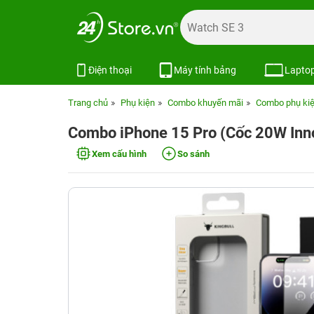
Điện thoại
Máy tính bảng
Lapto
Trang chủ
Phụ kiện
Combo khuyến mãi
Combo phụ kiệ
Combo iPhone 15 Pro (Cốc 20W In
Xem cấu hình
So sánh