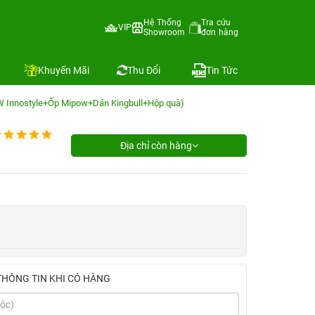
Hệ Thống
Tra cứu
VIP
Showroom
đơn hàng
Khuyến Mãi
Thu Đổi
Tin Tức
W Innostyle+Ốp Mipow+Dán Kingbull+Hộp quà)
Địa chỉ còn hàng
THÔNG TIN KHI CÓ HÀNG