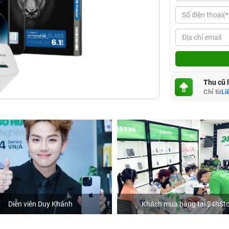
Thu cũ 
Chỉ từ
Li
Diễn viên Duy Khánh
Khách mua hàng tại 24hSto