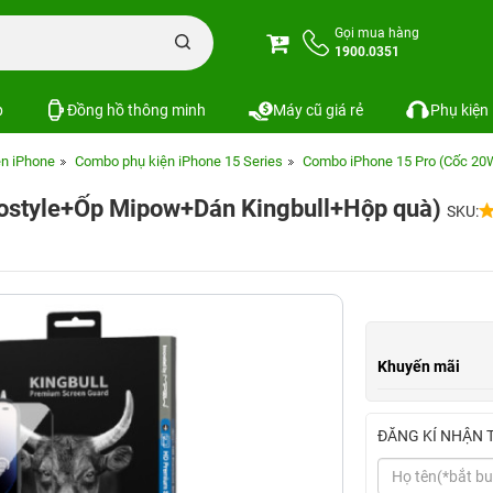
Gọi mua hàng
1900.0351
p
Đồng hồ thông minh
Máy cũ giá rẻ
Phụ kiện
n iPhone
Combo phụ kiện iPhone 15 Series
Combo iPhone 15 Pro (Cốc 20
nostyle+Ốp Mipow+Dán Kingbull+Hộp quà)
SKU:
Khuyến mãi
ĐĂNG KÍ NHẬN 