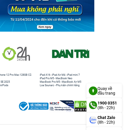
hone 12 Pro Max 128GB Cũ
iPad A16
-
iPad Air M4
-
iPad mini 7
iPad Pro M5
-
MacBook Neo
 SE 2025
MacBook Pro M5
-
MacBook Air M5
AirPods
Loa Sounarc
-
Phụ kiện chính hãng
Quay về
đầu trang
1900 0351
(8h - 22h)
Chat Zalo
(8h - 22h)