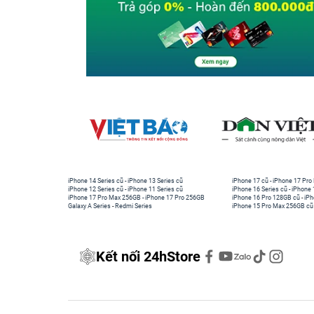
iPhone 14 Series cũ
-
iPhone 13 Series cũ
iPhone 17 cũ
-
iPhone 17 Pro
iPhone 12 Series cũ
-
iPhone 11 Series cũ
iPhone 16 Series cũ
-
iPhone 
iPhone 17 Pro Max 256GB
-
iPhone 17 Pro 256GB
iPhone 16 Pro 128GB cũ
-
iPh
Galaxy A Series
-
Redmi Series
iPhone 15 Pro Max 256GB cũ
Kết nối 24hStore