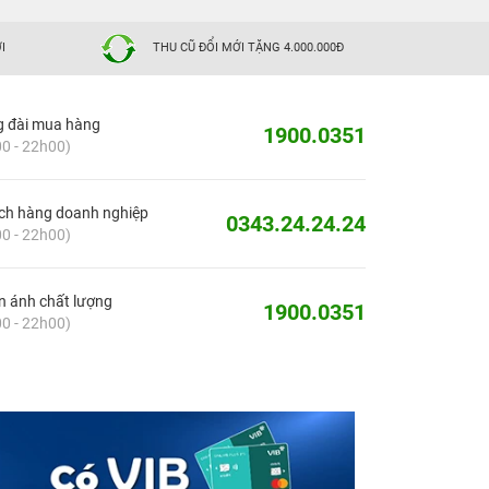
I
THU CŨ ĐỔI MỚI TẶNG 4.000.000Đ
g đài mua hàng
1900.0351
0 - 22h00)
ch hàng doanh nghiệp
0343.24.24.24
0 - 22h00)
 ánh chất lượng
1900.0351
0 - 22h00)