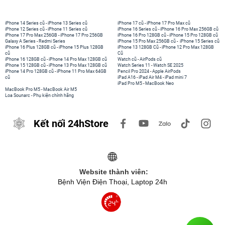
iPhone 14 Series cũ
-
iPhone 13 Series cũ
iPhone 17 cũ
-
iPhone 17 Pro Max cũ
iPhone 12 Series cũ
-
iPhone 11 Series cũ
iPhone 16 Series cũ
-
iPhone 16 Pro Max 256GB cũ
iPhone 17 Pro Max 256GB
-
iPhone 17 Pro 256GB
iPhone 16 Pro 128GB cũ
-
iPhone 15 Pro 128GB cũ
Galaxy A Series
-
Redmi Series
iPhone 15 Pro Max 256GB cũ
-
iPhone 15 Series cũ
iPhone 16 Plus 128GB cũ
-
iPhone 15 Plus 128GB
iPhone 13 128GB Cũ
-
iPhone 12 Pro Max 128GB
cũ
Cũ
iPhone 16 128GB cũ
-
iPhone 14 Pro Max 128GB cũ
Watch cũ
-
AirPods cũ
iPhone 15 128GB cũ
-
iPhone 13 Pro Max 128GB cũ
Watch Series 11
-
Watch SE 2025
iPhone 14 Pro 128GB cũ
-
iPhone 11 Pro Max 64GB
Pencil Pro 2024
-
Apple AirPods
cũ
iPad A16
-
iPad Air M4
-
iPad mini 7
iPad Pro M5
-
MacBook Neo
MacBook Pro M5
-
MacBook Air M5
Loa Sounarc
-
Phụ kiện chính hãng
Kết nối 24hStore
Website thành viên:
Bệnh Viện Điện Thoại, Laptop 24h