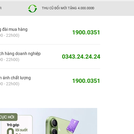
I
THU CŨ ĐỔI MỚI TẶNG 4.000.000Đ
g đài mua hàng
1900.0351
0 - 22h00)
ch hàng doanh nghiệp
0343.24.24.24
0 - 22h00)
 ánh chất lượng
1900.0351
0 - 22h00)