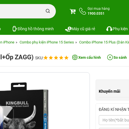
Gọi mua hàng
1900.0351
p
Đồng hồ thông minh
Máy cũ giá rẻ
Phụ kiện
n iPhone
Combo phụ kiện iPhone 15 Series
Combo iPhone 15 Plus (Dán K
ull+Ốp ZAGG)
Xem cấu hình
So sánh
SKU:
Khuyến mãi
ĐĂNG KÍ NHẬN 