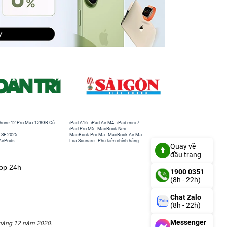
hone 12 Pro Max 128GB Cũ
iPad A16
-
iPad Air M4
-
iPad mini 7
iPad Pro M5
-
MacBook Neo
 SE 2025
MacBook Pro M5
-
MacBook Air M5
AirPods
Loa Sounarc
-
Phụ kiện chính hãng
Quay về
đầu trang
top 24h
1900 0351
(8h - 22h)
Chat Zalo
(8h - 22h)
Messenger
háng 12 năm 2020.