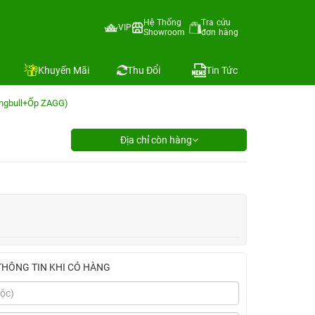
Hệ Thống
Tra cứu
VIP
Showroom
đơn hàng
Khuyến Mãi
Thu Đổi
Tin Tức
ingbull+Ốp ZAGG)
Địa chỉ còn hàng
THÔNG TIN KHI CÓ HÀNG