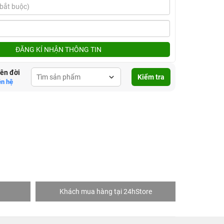
ĐĂNG KÍ NHẬN THÔNG TIN
lên đời
Kiểm tra
ên hệ
Khách mua hàng tại 24hStore
Ngườ