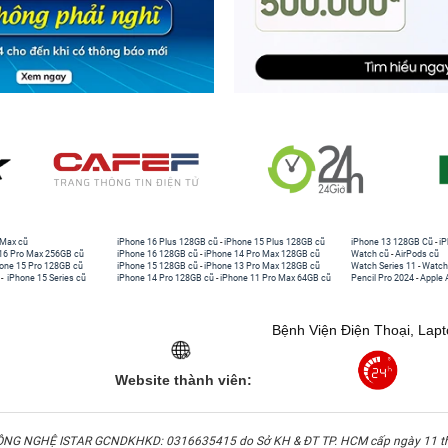
 Max cũ
iPhone 16 Plus 128GB cũ
-
iPhone 15 Plus 128GB cũ
iPhone 13 128GB Cũ
-
iP
16 Pro Max 256GB cũ
iPhone 16 128GB cũ
-
iPhone 14 Pro Max 128GB cũ
Watch cũ
-
AirPods cũ
one 15 Pro 128GB cũ
iPhone 15 128GB cũ
-
iPhone 13 Pro Max 128GB cũ
Watch Series 11
-
Watch
-
iPhone 15 Series cũ
iPhone 14 Pro 128GB cũ
-
iPhone 11 Pro Max 64GB cũ
Pencil Pro 2024
-
Apple 
Bệnh Viện Điện Thoại, Lap
Website thành viên:
G NGHỆ ISTAR GCNDKHKD: 0316635415 do Sở KH & ĐT TP. HCM cấp ngày 11 t