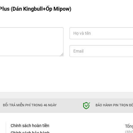
Plus (Dán Kingbull+Ốp Mipow)
ĐỔI TRẢ MIỄN PHÍ TRONG 46 NGÀY
BẢO HÀNH PIN TRỌN ĐỜ
Chính sách hoàn tiền
Tổn
(8h0