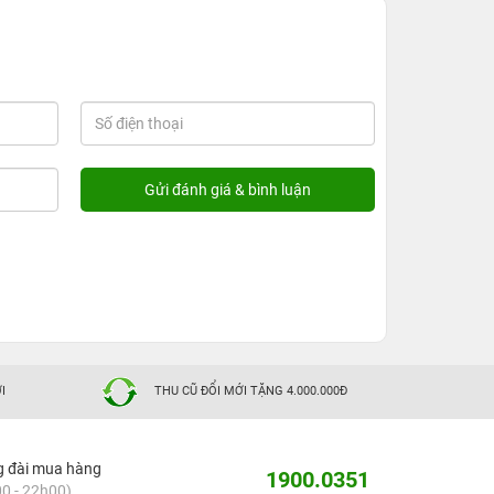
I
THU CŨ ĐỔI MỚI TẶNG 4.000.000Đ
g đài mua hàng
1900.0351
0 - 22h00)