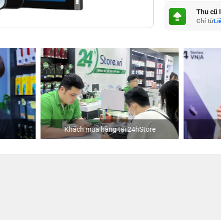
Thu cũ 
Chỉ từ
Li
hách mua hàng tại 24hStore
Diễn viên Huỳnh Lập