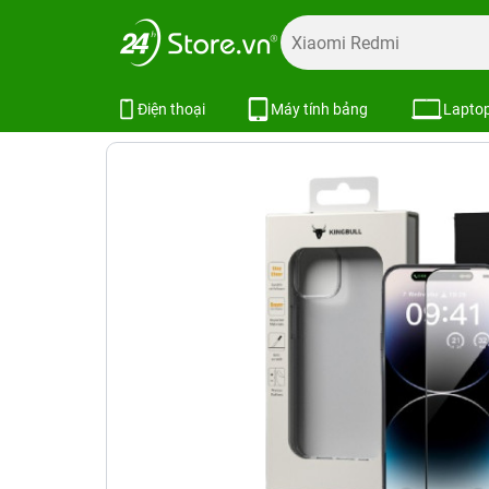
Trang chủ
Phụ kiện
Combo khuyến mãi
Combo phụ kiệ
Combo iPhone 15 Plus (Dán Kingbu
Điện thoại
Máy tính bảng
Lapto