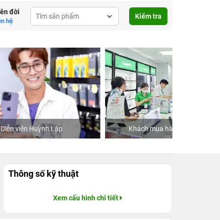
lên đời
Kiểm tra
ên hệ
Khách mua hàng tại 24hStore
Ca 
Thông số kỹ thuật
Xem cấu hình chi tiết