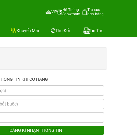
ingbull+Ốp Mipow)
Hệ Thống
Tra cứu
VIP
Showroom
đơn hàng
Địa chỉ còn hàng
Khuyến Mãi
Thu Đổi
Tin Tức
THÔNG TIN KHI CÓ HÀNG
ĐĂNG KÍ NHẬN THÔNG TIN