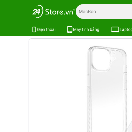
Trang chủ
Phụ kiện
Combo khuyến mãi
Combo phụ kiệ
Combo iPhone 15 Plus (Cốc 30W In
Điện thoại
Máy tính bảng
Lapto