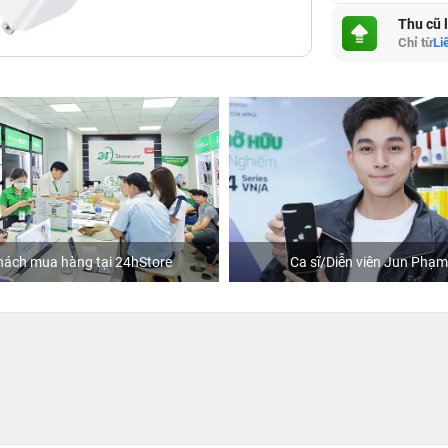
Thu cũ 
Chỉ từ
Li
hách mua hàng tại 24hStore
Ca sĩ/Diễn viên Jun Phạm