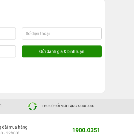
I
THU CŨ ĐỔI MỚI TẶNG 4.000.000Đ
g đài mua hàng
1900.0351
0 - 22h00)