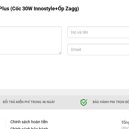
lus (Cốc 30W Innostyle+Ốp Zagg)
ĐỔI TRẢ MIỄN PHÍ TRONG 46 NGÀY
BẢO HÀNH PIN TRỌN ĐỜ
Chính sách hoàn tiền
Tổn
(8h0