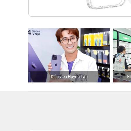
hStore
Diễn viên Huỳnh Lập
K