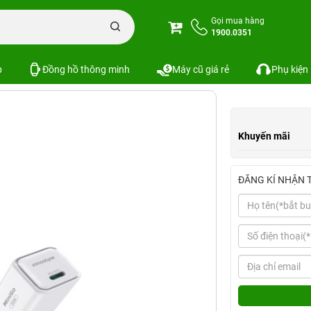
n iPhone
Combo phụ kiện iPhone 15 Series
Combo iPhone 15 Plus (Cốc 3
Gọi mua hàng
1900.0351
nostyle+Ốp Zagg)
Xem cấu hình
SKU:
p
Đồng hồ thông minh
Máy cũ giá rẻ
Phụ kiện
Khuyến mãi
ĐĂNG KÍ NHẬN 