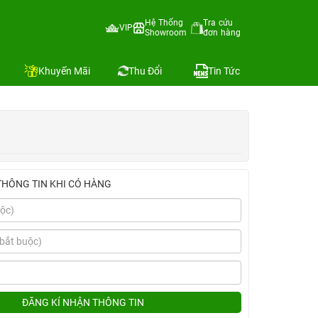
0W Innostyle+Ốp Zagg)
Hệ Thống
Tra cứu
VIP
Showroom
đơn hàng
Địa chỉ còn hàng
So sánh
Khuyến Mãi
Thu Đổi
Tin Tức
THÔNG TIN KHI CÓ HÀNG
ĐĂNG KÍ NHẬN THÔNG TIN