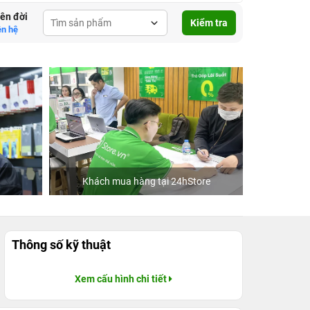
lên đời
Kiểm tra
ên hệ
Khách mua hàng tại 24hStore
C
Thông số kỹ thuật
Xem cấu hình chi tiết