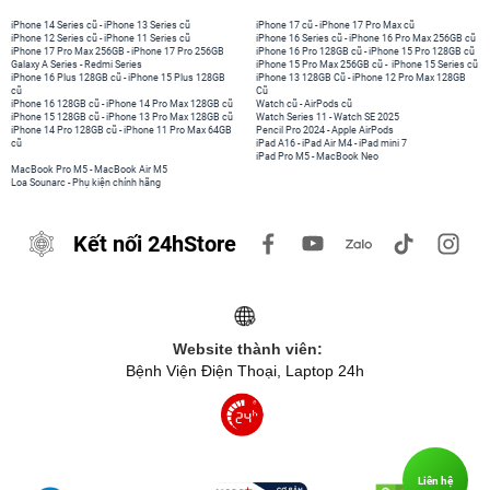
iPhone 14 Series cũ
-
iPhone 13 Series cũ
iPhone 17 cũ
-
iPhone 17 Pro Max cũ
iPhone 12 Series cũ
-
iPhone 11 Series cũ
iPhone 16 Series cũ
-
iPhone 16 Pro Max 256GB cũ
iPhone 17 Pro Max 256GB
-
iPhone 17 Pro 256GB
iPhone 16 Pro 128GB cũ
-
iPhone 15 Pro 128GB cũ
Galaxy A Series
-
Redmi Series
iPhone 15 Pro Max 256GB cũ
-
iPhone 15 Series cũ
iPhone 16 Plus 128GB cũ
-
iPhone 15 Plus 128GB
iPhone 13 128GB Cũ
-
iPhone 12 Pro Max 128GB
cũ
Cũ
iPhone 16 128GB cũ
-
iPhone 14 Pro Max 128GB cũ
Watch cũ
-
AirPods cũ
iPhone 15 128GB cũ
-
iPhone 13 Pro Max 128GB cũ
Watch Series 11
-
Watch SE 2025
iPhone 14 Pro 128GB cũ
-
iPhone 11 Pro Max 64GB
Pencil Pro 2024
-
Apple AirPods
cũ
iPad A16
-
iPad Air M4
-
iPad mini 7
iPad Pro M5
-
MacBook Neo
MacBook Pro M5
-
MacBook Air M5
Loa Sounarc
-
Phụ kiện chính hãng
Kết nối 24hStore
Website thành viên:
Bệnh Viện Điện Thoại, Laptop 24h
Liên hệ