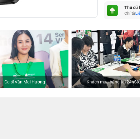
Thu cũ 
Chỉ từ
Li
Ca sĩ Văn Mai Hương
Khách mua hàng tại 24hSto