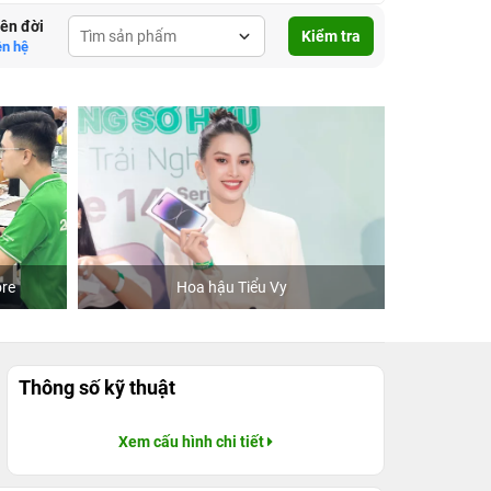
lên đời
Kiểm tra
ên hệ
re
Hoa hậu Tiểu Vy
Khách
Thông số kỹ thuật
Xem cấu hình chi tiết