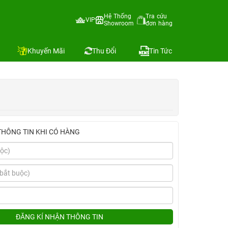
+Ốp ZAGG)
Hệ Thống
Tra cứu
VIP
Showroom
đơn hàng
Địa chỉ còn hàng
Khuyến Mãi
Thu Đổi
Tin Tức
THÔNG TIN KHI CÓ HÀNG
ĐĂNG KÍ NHẬN THÔNG TIN