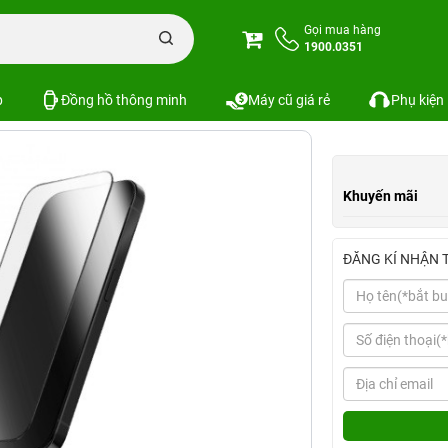
n iPhone
Combo phụ kiện iPhone 15 Series
Combo iPhone 15 (Dán ZAGG
Gọi mua hàng
1900.0351
ZAGG)
Xem cấu hình
So sánh
SKU:
p
Đồng hồ thông minh
Máy cũ giá rẻ
Phụ kiện
Khuyến mãi
ĐĂNG KÍ NHẬN 