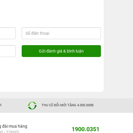
I
THU CŨ ĐỔI MỚI TẶNG 4.000.000Đ
g đài mua hàng
1900.0351
0 - 22h00)