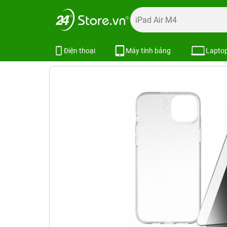
Trang chủ
Phụ kiện
Combo khuyến mãi
Combo phụ kiệ
Combo iPhone 15 (Dán ZAGG+Ốp 
Điện thoại
Máy tính bảng
Lapto