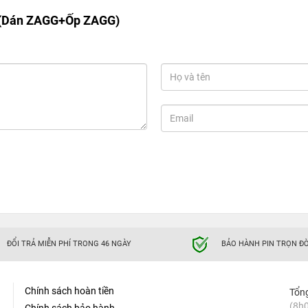
 (Dán ZAGG+Ốp ZAGG)
ĐỔI TRẢ MIỄN PHÍ TRONG 46 NGÀY
BẢO HÀNH PIN TRỌN ĐỜ
Chính sách hoàn tiền
Tổn
(8h0