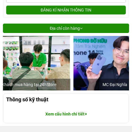
ĐĂNG KÍ NHẬN THÔNG TIN
Địa chỉ còn hàng
tore
MC Đại Nghĩa
Khá
Thông số kỹ thuật
Xem cấu hình chi tiết