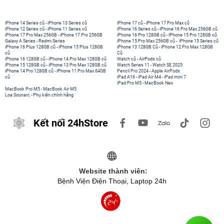
iPhone 14 Series cũ
-
iPhone 13 Series cũ
iPhone 17 cũ
-
iPhone 17 Pro Max cũ
iPhone 12 Series cũ
-
iPhone 11 Series cũ
iPhone 16 Series cũ
-
iPhone 16 Pro Max 256GB cũ
iPhone 17 Pro Max 256GB
-
iPhone 17 Pro 256GB
iPhone 16 Pro 128GB cũ
-
iPhone 15 Pro 128GB cũ
Galaxy A Series
-
Redmi Series
iPhone 15 Pro Max 256GB cũ
-
iPhone 15 Series cũ
iPhone 16 Plus 128GB cũ
-
iPhone 15 Plus 128GB
iPhone 13 128GB Cũ
-
iPhone 12 Pro Max 128GB
cũ
Cũ
iPhone 16 128GB cũ
-
iPhone 14 Pro Max 128GB cũ
Watch cũ
-
AirPods cũ
iPhone 15 128GB cũ
-
iPhone 13 Pro Max 128GB cũ
Watch Series 11
-
Watch SE 2025
iPhone 14 Pro 128GB cũ
-
iPhone 11 Pro Max 64GB
Pencil Pro 2024
-
Apple AirPods
cũ
iPad A16
-
iPad Air M4
-
iPad mini 7
iPad Pro M5
-
MacBook Neo
MacBook Pro M5
-
MacBook Air M5
Loa Sounarc
-
Phụ kiện chính hãng
Kết nối 24hStore
Website thành viên:
Bệnh Viện Điện Thoại, Laptop 24h