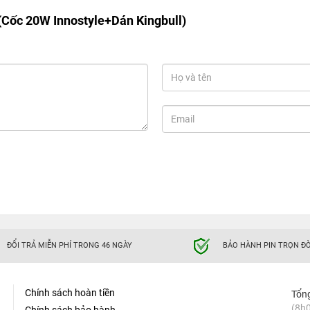
Cốc 20W Innostyle+Dán Kingbull)
ĐỔI TRẢ MIỄN PHÍ TRONG 46 NGÀY
BẢO HÀNH PIN TRỌN ĐỜ
Chính sách hoàn tiền
Tổn
(8h0