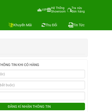
ostyle+Dán Kingbull)
Hệ Thống
Tra cứu
VIP
Showroom
đơn hàng
Địa chỉ còn hàng
o sánh
Khuyến Mãi
Thu Đổi
Tin Tức
THÔNG TIN KHI CÓ HÀNG
ĐĂNG KÍ NHẬN THÔNG TIN