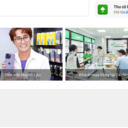
Thu cũ 
Chỉ từ
Li
Diễn viên Huỳnh Lập
Khách mua hàng tại 24hSto