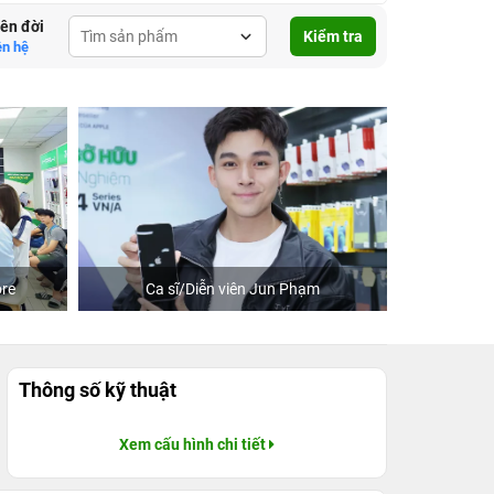
lên đời
Kiểm tra
ên hệ
re
Ca sĩ/Diễn viên Jun Phạm
Khách
Thông số kỹ thuật
Xem cấu hình chi tiết