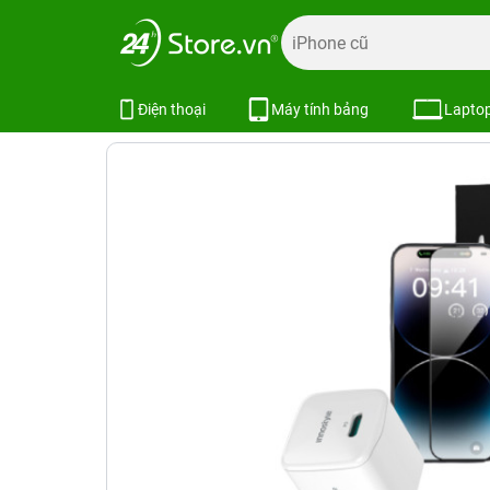
Trang chủ
Phụ kiện
Combo khuyến mãi
Combo phụ kiệ
Combo iPhone 15 (Cốc 20W Innosty
Điện thoại
Máy tính bảng
Lapto