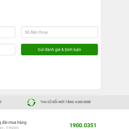
I
THU CŨ ĐỔI MỚI TẶNG 4.000.000Đ
g đài mua hàng
1900.0351
0 - 22h00)