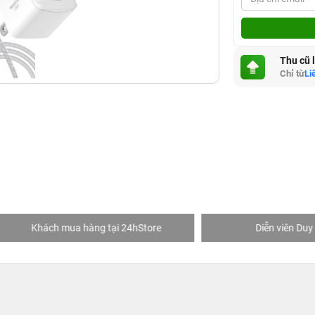
Thu cũ 
Chỉ từ
Li
hách mua hàng tại 24hStore
Diễn viên Duy Khánh