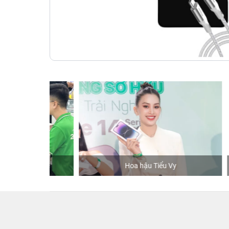
hStore
Hoa hậu Tiểu Vy
K