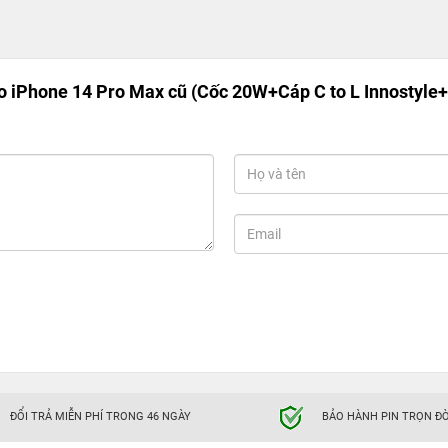
 iPhone 14 Pro Max cũ (Cốc 20W+Cáp C to L Innostyle+
ĐỔI TRẢ MIỄN PHÍ TRONG 46 NGÀY
BẢO HÀNH PIN TRỌN ĐỜ