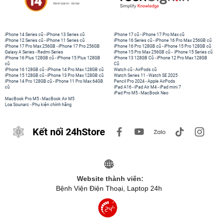
iPhone 14 Series cũ
-
iPhone 13 Series cũ
iPhone 17 cũ
-
iPhone 17 Pro Max cũ
iPhone 12 Series cũ
-
iPhone 11 Series cũ
iPhone 16 Series cũ
-
iPhone 16 Pro Max 256GB cũ
iPhone 17 Pro Max 256GB
-
iPhone 17 Pro 256GB
iPhone 16 Pro 128GB cũ
-
iPhone 15 Pro 128GB cũ
Galaxy A Series
-
Redmi Series
iPhone 15 Pro Max 256GB cũ
-
iPhone 15 Series cũ
iPhone 16 Plus 128GB cũ
-
iPhone 15 Plus 128GB
iPhone 13 128GB Cũ
-
iPhone 12 Pro Max 128GB
cũ
Cũ
iPhone 16 128GB cũ
-
iPhone 14 Pro Max 128GB cũ
Watch cũ
-
AirPods cũ
iPhone 15 128GB cũ
-
iPhone 13 Pro Max 128GB cũ
Watch Series 11
-
Watch SE 2025
iPhone 14 Pro 128GB cũ
-
iPhone 11 Pro Max 64GB
Pencil Pro 2024
-
Apple AirPods
cũ
iPad A16
-
iPad Air M4
-
iPad mini 7
iPad Pro M5
-
MacBook Neo
MacBook Pro M5
-
MacBook Air M5
Loa Sounarc
-
Phụ kiện chính hãng
Kết nối 24hStore
Website thành viên:
Bệnh Viện Điện Thoại, Laptop 24h