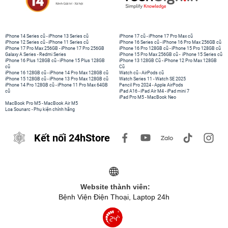
iPhone 14 Series cũ
-
iPhone 13 Series cũ
iPhone 17 cũ
-
iPhone 17 Pro Max cũ
iPhone 12 Series cũ
-
iPhone 11 Series cũ
iPhone 16 Series cũ
-
iPhone 16 Pro Max 256GB cũ
iPhone 17 Pro Max 256GB
-
iPhone 17 Pro 256GB
iPhone 16 Pro 128GB cũ
-
iPhone 15 Pro 128GB cũ
Galaxy A Series
-
Redmi Series
iPhone 15 Pro Max 256GB cũ
-
iPhone 15 Series cũ
iPhone 16 Plus 128GB cũ
-
iPhone 15 Plus 128GB
iPhone 13 128GB Cũ
-
iPhone 12 Pro Max 128GB
cũ
Cũ
iPhone 16 128GB cũ
-
iPhone 14 Pro Max 128GB cũ
Watch cũ
-
AirPods cũ
iPhone 15 128GB cũ
-
iPhone 13 Pro Max 128GB cũ
Watch Series 11
-
Watch SE 2025
iPhone 14 Pro 128GB cũ
-
iPhone 11 Pro Max 64GB
Pencil Pro 2024
-
Apple AirPods
cũ
iPad A16
-
iPad Air M4
-
iPad mini 7
iPad Pro M5
-
MacBook Neo
MacBook Pro M5
-
MacBook Air M5
Loa Sounarc
-
Phụ kiện chính hãng
Kết nối 24hStore
Website thành viên:
Bệnh Viện Điện Thoại, Laptop 24h