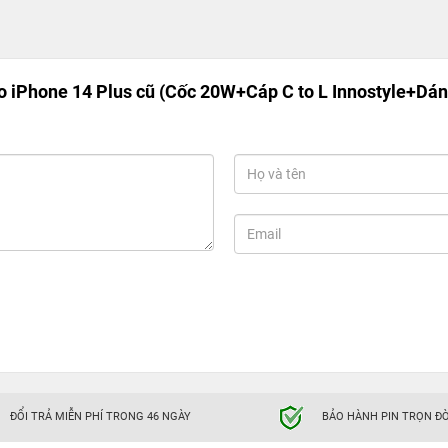
 iPhone 14 Plus cũ (Cốc 20W+Cáp C to L Innostyle+Dán
ĐỔI TRẢ MIỄN PHÍ TRONG 46 NGÀY
BẢO HÀNH PIN TRỌN ĐỜ