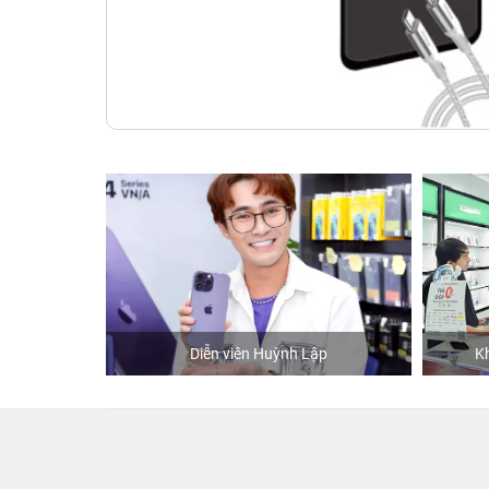
hStore
Diễn viên Huỳnh Lập
Kh