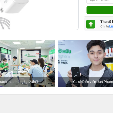
Thu cũ 
Chỉ từ
Li
ách mua hàng tại 24hStore
Ca sĩ/Diễn viên Jun Phạm