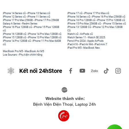
iPhone 14 Series cũ
-
iPhone 13 Series cũ
iPhone 17 cũ
-
iPhone 17 Pro Max cũ
iPhone 12 Series cũ
-
iPhone 11 Series cũ
iPhone 16 Series cũ
-
iPhone 16 Pro Max 256GB cũ
iPhone 17 Pro Max 256GB
-
iPhone 17 Pro 256GB
iPhone 16 Pro 128GB cũ
-
iPhone 15 Pro 128GB cũ
Galaxy A Series
-
Redmi Series
iPhone 15 Pro Max 256GB cũ
-
iPhone 15 Series cũ
iPhone 16 Plus 128GB cũ
-
iPhone 15 Plus 128GB
iPhone 13 128GB Cũ
-
iPhone 12 Pro Max 128GB
cũ
Cũ
iPhone 16 128GB cũ
-
iPhone 14 Pro Max 128GB cũ
Watch cũ
-
AirPods cũ
iPhone 15 128GB cũ
-
iPhone 13 Pro Max 128GB cũ
Watch Series 11
-
Watch SE 2025
iPhone 14 Pro 128GB cũ
-
iPhone 11 Pro Max 64GB
Pencil Pro 2024
-
Apple AirPods
cũ
iPad A16
-
iPad Air M4
-
iPad mini 7
iPad Pro M5
-
MacBook Neo
MacBook Pro M5
-
MacBook Air M5
Loa Sounarc
-
Phụ kiện chính hãng
Kết nối 24hStore
Website thành viên:
Bệnh Viện Điện Thoại, Laptop 24h