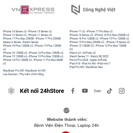
iPhone 14 Series cũ
-
iPhone 13 Series cũ
iPhone 17 cũ
-
iPhone 17 Pro Max cũ
iPhone 12 Series cũ
-
iPhone 11 Series cũ
iPhone 16 Series cũ
-
iPhone 16 Pro Max 256GB cũ
iPhone 17 Pro Max 256GB
-
iPhone 17 Pro 256GB
iPhone 16 Pro 128GB cũ
-
iPhone 15 Pro 128GB cũ
Galaxy A Series
-
Redmi Series
iPhone 15 Pro Max 256GB cũ
-
iPhone 15 Series cũ
iPhone 16 Plus 128GB cũ
-
iPhone 15 Plus 128GB
iPhone 13 128GB Cũ
-
iPhone 12 Pro Max 128GB
cũ
Cũ
iPhone 16 128GB cũ
-
iPhone 14 Pro Max 128GB cũ
Watch cũ
-
AirPods cũ
iPhone 15 128GB cũ
-
iPhone 13 Pro Max 128GB cũ
Watch Series 11
-
Watch SE 2025
iPhone 14 Pro 128GB cũ
-
iPhone 11 Pro Max 64GB
Pencil Pro 2024
-
Apple AirPods
cũ
iPad A16
-
iPad Air M4
-
iPad mini 7
iPad Pro M5
-
MacBook Neo
MacBook Pro M5
-
MacBook Air M5
Loa Sounarc
-
Phụ kiện chính hãng
Kết nối 24hStore
Website thành viên:
Bệnh Viện Điện Thoại, Laptop 24h