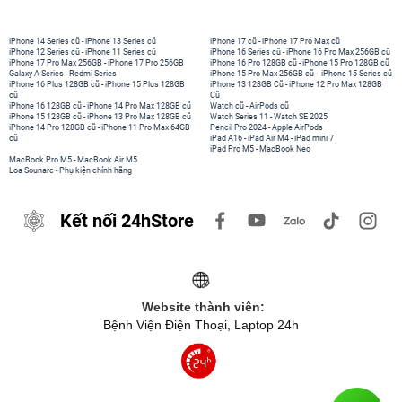
iPhone 14 Series cũ
-
iPhone 13 Series cũ
iPhone 17 cũ
-
iPhone 17 Pro Max cũ
iPhone 12 Series cũ
-
iPhone 11 Series cũ
iPhone 16 Series cũ
-
iPhone 16 Pro Max 256GB cũ
iPhone 17 Pro Max 256GB
-
iPhone 17 Pro 256GB
iPhone 16 Pro 128GB cũ
-
iPhone 15 Pro 128GB cũ
Galaxy A Series
-
Redmi Series
iPhone 15 Pro Max 256GB cũ
-
iPhone 15 Series cũ
iPhone 16 Plus 128GB cũ
-
iPhone 15 Plus 128GB
iPhone 13 128GB Cũ
-
iPhone 12 Pro Max 128GB
cũ
Cũ
iPhone 16 128GB cũ
-
iPhone 14 Pro Max 128GB cũ
Watch cũ
-
AirPods cũ
iPhone 15 128GB cũ
-
iPhone 13 Pro Max 128GB cũ
Watch Series 11
-
Watch SE 2025
iPhone 14 Pro 128GB cũ
-
iPhone 11 Pro Max 64GB
Pencil Pro 2024
-
Apple AirPods
cũ
iPad A16
-
iPad Air M4
-
iPad mini 7
iPad Pro M5
-
MacBook Neo
MacBook Pro M5
-
MacBook Air M5
Loa Sounarc
-
Phụ kiện chính hãng
Kết nối 24hStore
Website thành viên:
Bệnh Viện Điện Thoại, Laptop 24h