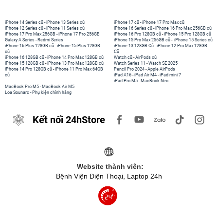
iPhone 14 Series cũ
-
iPhone 13 Series cũ
iPhone 17 cũ
-
iPhone 17 Pro Max cũ
iPhone 12 Series cũ
-
iPhone 11 Series cũ
iPhone 16 Series cũ
-
iPhone 16 Pro Max 256GB cũ
iPhone 17 Pro Max 256GB
-
iPhone 17 Pro 256GB
iPhone 16 Pro 128GB cũ
-
iPhone 15 Pro 128GB cũ
Galaxy A Series
-
Redmi Series
iPhone 15 Pro Max 256GB cũ
-
iPhone 15 Series cũ
iPhone 16 Plus 128GB cũ
-
iPhone 15 Plus 128GB
iPhone 13 128GB Cũ
-
iPhone 12 Pro Max 128GB
cũ
Cũ
iPhone 16 128GB cũ
-
iPhone 14 Pro Max 128GB cũ
Watch cũ
-
AirPods cũ
iPhone 15 128GB cũ
-
iPhone 13 Pro Max 128GB cũ
Watch Series 11
-
Watch SE 2025
iPhone 14 Pro 128GB cũ
-
iPhone 11 Pro Max 64GB
Pencil Pro 2024
-
Apple AirPods
cũ
iPad A16
-
iPad Air M4
-
iPad mini 7
iPad Pro M5
-
MacBook Neo
MacBook Pro M5
-
MacBook Air M5
Loa Sounarc
-
Phụ kiện chính hãng
Kết nối 24hStore
Website thành viên:
Bệnh Viện Điện Thoại, Laptop 24h