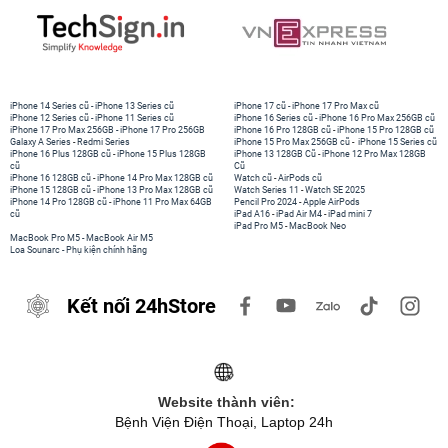
iPhone 14 Series cũ
-
iPhone 13 Series cũ
iPhone 17 cũ
-
iPhone 17 Pro Max cũ
iPhone 12 Series cũ
-
iPhone 11 Series cũ
iPhone 16 Series cũ
-
iPhone 16 Pro Max 256GB cũ
iPhone 17 Pro Max 256GB
-
iPhone 17 Pro 256GB
iPhone 16 Pro 128GB cũ
-
iPhone 15 Pro 128GB cũ
Galaxy A Series
-
Redmi Series
iPhone 15 Pro Max 256GB cũ
-
iPhone 15 Series cũ
iPhone 16 Plus 128GB cũ
-
iPhone 15 Plus 128GB
iPhone 13 128GB Cũ
-
iPhone 12 Pro Max 128GB
cũ
Cũ
iPhone 16 128GB cũ
-
iPhone 14 Pro Max 128GB cũ
Watch cũ
-
AirPods cũ
iPhone 15 128GB cũ
-
iPhone 13 Pro Max 128GB cũ
Watch Series 11
-
Watch SE 2025
iPhone 14 Pro 128GB cũ
-
iPhone 11 Pro Max 64GB
Pencil Pro 2024
-
Apple AirPods
cũ
iPad A16
-
iPad Air M4
-
iPad mini 7
iPad Pro M5
-
MacBook Neo
MacBook Pro M5
-
MacBook Air M5
Loa Sounarc
-
Phụ kiện chính hãng
Kết nối 24hStore
Website thành viên:
Bệnh Viện Điện Thoại, Laptop 24h