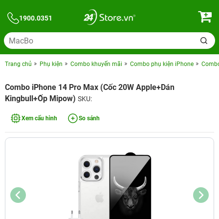
1900.0351
Trang chủ
Phụ kiện
Combo khuyến mãi
Combo phụ kiện iPhone
Combo 
Combo iPhone 14 Pro Max (Cốc 20W Apple+Dán
Kingbull+Ốp Mipow)
SKU:
Xem cấu hình
So sánh