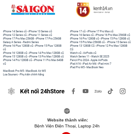
iPhone 14 Series cũ
-
iPhone 13 Series cũ
iPhone 17 cũ
-
iPhone 17 Pro Max cũ
iPhone 12 Series cũ
-
iPhone 11 Series cũ
iPhone 16 Series cũ
-
iPhone 16 Pro Max 256GB cũ
iPhone 17 Pro Max 256GB
-
iPhone 17 Pro 256GB
iPhone 16 Pro 128GB cũ
-
iPhone 15 Pro 128GB cũ
Galaxy A Series
-
Redmi Series
iPhone 15 Pro Max 256GB cũ
-
iPhone 15 Series cũ
iPhone 16 Plus 128GB cũ
-
iPhone 15 Plus 128GB
iPhone 13 128GB Cũ
-
iPhone 12 Pro Max 128GB
cũ
Cũ
iPhone 16 128GB cũ
-
iPhone 14 Pro Max 128GB cũ
Watch cũ
-
AirPods cũ
iPhone 15 128GB cũ
-
iPhone 13 Pro Max 128GB cũ
Watch Series 11
-
Watch SE 2025
iPhone 14 Pro 128GB cũ
-
iPhone 11 Pro Max 64GB
Pencil Pro 2024
-
Apple AirPods
cũ
iPad A16
-
iPad Air M4
-
iPad mini 7
iPad Pro M5
-
MacBook Neo
MacBook Pro M5
-
MacBook Air M5
Loa Sounarc
-
Phụ kiện chính hãng
Kết nối 24hStore
Website thành viên:
Bệnh Viện Điện Thoại, Laptop 24h