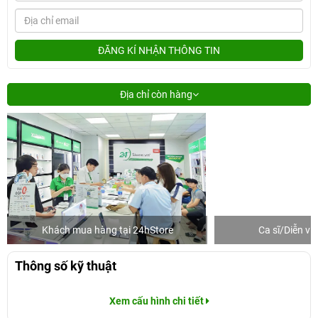
ĐĂNG KÍ NHẬN THÔNG TIN
Địa chỉ còn hàng
Khách mua hàng tại 24hStore
Ca sĩ/Diễn v
Thông số kỹ thuật
Xem cấu hình chi tiết