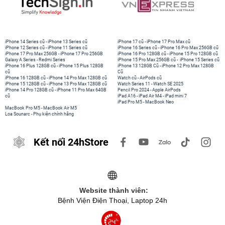
iPhone 14 Series cũ
-
iPhone 13 Series cũ
iPhone 17 cũ
-
iPhone 17 Pro Max cũ
iPhone 12 Series cũ
-
iPhone 11 Series cũ
iPhone 16 Series cũ
-
iPhone 16 Pro Max 256GB cũ
iPhone 17 Pro Max 256GB
-
iPhone 17 Pro 256GB
iPhone 16 Pro 128GB cũ
-
iPhone 15 Pro 128GB cũ
Galaxy A Series
-
Redmi Series
iPhone 15 Pro Max 256GB cũ
-
iPhone 15 Series cũ
iPhone 16 Plus 128GB cũ
-
iPhone 15 Plus 128GB
iPhone 13 128GB Cũ
-
iPhone 12 Pro Max 128GB
cũ
Cũ
iPhone 16 128GB cũ
-
iPhone 14 Pro Max 128GB cũ
Watch cũ
-
AirPods cũ
iPhone 15 128GB cũ
-
iPhone 13 Pro Max 128GB cũ
Watch Series 11
-
Watch SE 2025
iPhone 14 Pro 128GB cũ
-
iPhone 11 Pro Max 64GB
Pencil Pro 2024
-
Apple AirPods
cũ
iPad A16
-
iPad Air M4
-
iPad mini 7
iPad Pro M5
-
MacBook Neo
MacBook Pro M5
-
MacBook Air M5
Loa Sounarc
-
Phụ kiện chính hãng
Kết nối 24hStore
Website thành viên:
Bệnh Viện Điện Thoại, Laptop 24h