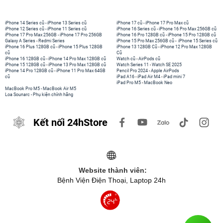
iPhone 14 Series cũ
-
iPhone 13 Series cũ
iPhone 17 cũ
-
iPhone 17 Pro Max cũ
iPhone 12 Series cũ
-
iPhone 11 Series cũ
iPhone 16 Series cũ
-
iPhone 16 Pro Max 256GB cũ
iPhone 17 Pro Max 256GB
-
iPhone 17 Pro 256GB
iPhone 16 Pro 128GB cũ
-
iPhone 15 Pro 128GB cũ
Galaxy A Series
-
Redmi Series
iPhone 15 Pro Max 256GB cũ
-
iPhone 15 Series cũ
iPhone 16 Plus 128GB cũ
-
iPhone 15 Plus 128GB
iPhone 13 128GB Cũ
-
iPhone 12 Pro Max 128GB
cũ
Cũ
iPhone 16 128GB cũ
-
iPhone 14 Pro Max 128GB cũ
Watch cũ
-
AirPods cũ
iPhone 15 128GB cũ
-
iPhone 13 Pro Max 128GB cũ
Watch Series 11
-
Watch SE 2025
iPhone 14 Pro 128GB cũ
-
iPhone 11 Pro Max 64GB
Pencil Pro 2024
-
Apple AirPods
cũ
iPad A16
-
iPad Air M4
-
iPad mini 7
iPad Pro M5
-
MacBook Neo
MacBook Pro M5
-
MacBook Air M5
Loa Sounarc
-
Phụ kiện chính hãng
Kết nối 24hStore
Website thành viên:
Bệnh Viện Điện Thoại, Laptop 24h