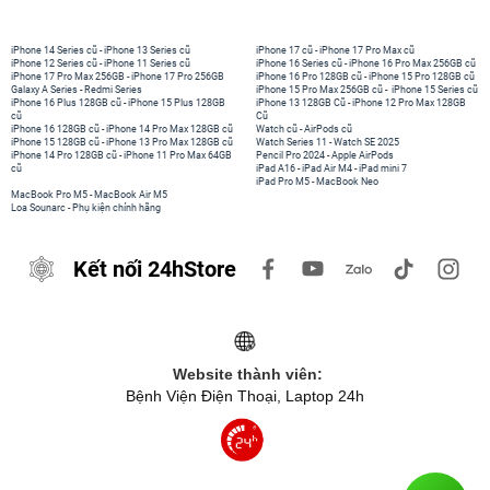
iPhone 14 Series cũ
-
iPhone 13 Series cũ
iPhone 17 cũ
-
iPhone 17 Pro Max cũ
iPhone 12 Series cũ
-
iPhone 11 Series cũ
iPhone 16 Series cũ
-
iPhone 16 Pro Max 256GB cũ
iPhone 17 Pro Max 256GB
-
iPhone 17 Pro 256GB
iPhone 16 Pro 128GB cũ
-
iPhone 15 Pro 128GB cũ
Galaxy A Series
-
Redmi Series
iPhone 15 Pro Max 256GB cũ
-
iPhone 15 Series cũ
iPhone 16 Plus 128GB cũ
-
iPhone 15 Plus 128GB
iPhone 13 128GB Cũ
-
iPhone 12 Pro Max 128GB
cũ
Cũ
iPhone 16 128GB cũ
-
iPhone 14 Pro Max 128GB cũ
Watch cũ
-
AirPods cũ
iPhone 15 128GB cũ
-
iPhone 13 Pro Max 128GB cũ
Watch Series 11
-
Watch SE 2025
iPhone 14 Pro 128GB cũ
-
iPhone 11 Pro Max 64GB
Pencil Pro 2024
-
Apple AirPods
cũ
iPad A16
-
iPad Air M4
-
iPad mini 7
iPad Pro M5
-
MacBook Neo
MacBook Pro M5
-
MacBook Air M5
Loa Sounarc
-
Phụ kiện chính hãng
Kết nối 24hStore
Website thành viên:
Bệnh Viện Điện Thoại, Laptop 24h