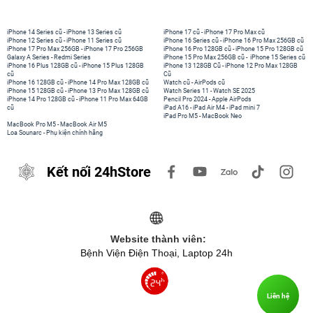
iPhone 14 Series cũ
-
iPhone 13 Series cũ
iPhone 17 cũ
-
iPhone 17 Pro Max cũ
iPhone 12 Series cũ
-
iPhone 11 Series cũ
iPhone 16 Series cũ
-
iPhone 16 Pro Max 256GB cũ
iPhone 17 Pro Max 256GB
-
iPhone 17 Pro 256GB
iPhone 16 Pro 128GB cũ
-
iPhone 15 Pro 128GB cũ
Galaxy A Series
-
Redmi Series
iPhone 15 Pro Max 256GB cũ
-
iPhone 15 Series cũ
iPhone 16 Plus 128GB cũ
-
iPhone 15 Plus 128GB
iPhone 13 128GB Cũ
-
iPhone 12 Pro Max 128GB
cũ
Cũ
iPhone 16 128GB cũ
-
iPhone 14 Pro Max 128GB cũ
Watch cũ
-
AirPods cũ
iPhone 15 128GB cũ
-
iPhone 13 Pro Max 128GB cũ
Watch Series 11
-
Watch SE 2025
iPhone 14 Pro 128GB cũ
-
iPhone 11 Pro Max 64GB
Pencil Pro 2024
-
Apple AirPods
cũ
iPad A16
-
iPad Air M4
-
iPad mini 7
iPad Pro M5
-
MacBook Neo
MacBook Pro M5
-
MacBook Air M5
Loa Sounarc
-
Phụ kiện chính hãng
Kết nối 24hStore
Website thành viên:
Bệnh Viện Điện Thoại, Laptop 24h
Liên hệ