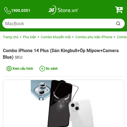
1900.0351
Trang chủ
Phụ kiện
Combo khuyến mãi
Combo phụ kiện iPhone
Combo 
Combo iPhone 14 Plus (Dán Kingbull+Ốp Mipow+Camera
Blue)
SKU:
Xem cấu hình
So sánh