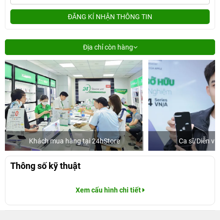
ĐĂNG KÍ NHẬN THÔNG TIN
Địa chỉ còn hàng
Khách mua hàng tại 24hStore
Ca sĩ/Diễn v
Thông số kỹ thuật
Xem cấu hình chi tiết