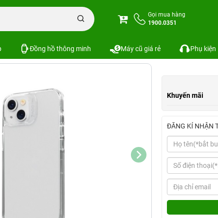
n iPhone
Combo phụ kiện iPhone 14 Series
Combo iPhone 14 (Dán Zagg+
Gọi mua hàng
1900.0351
agg)
Xem cấu hình
So sánh
SKU:
p
Đồng hồ thông minh
Máy cũ giá rẻ
Phụ kiện
Khuyến mãi
ĐĂNG KÍ NHẬN 