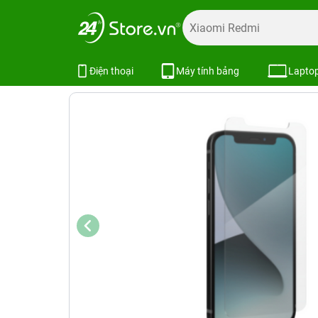
Trang chủ
Phụ kiện
Combo khuyến mãi
Combo phụ kiệ
Combo iPhone 14 (Dán Zagg+Ốp Z
Điện thoại
Máy tính bảng
Lapto