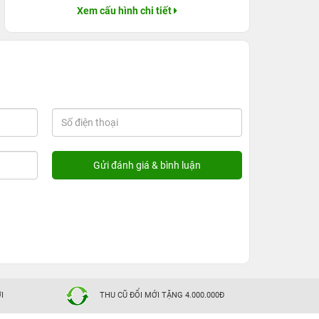
Xem cấu hình chi tiết
I
THU CŨ ĐỔI MỚI TẶNG 4.000.000Đ