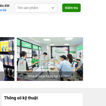
lên đời
Kiểm tra
ên hệ
Khách mua hàng tại 24hStore
Ca 
Thông số kỹ thuật