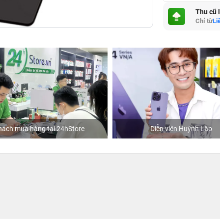
Thu cũ 
Chỉ từ
Li
hách mua hàng tại 24hStore
Diễn viên Huỳnh Lập