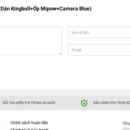
(Dán Kingbull+Ốp Mipow+Camera Blue)
ĐỔI TRẢ MIỄN PHÍ TRONG 46 NGÀY
BẢO HÀNH PIN TRỌN ĐỜ
Chính sách hoàn tiền
Tổn
(8h0