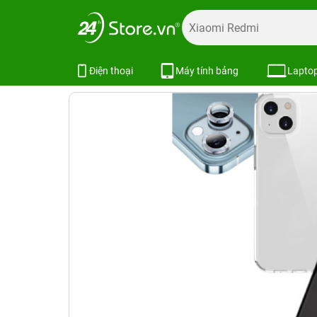
Trang chủ
Phụ kiện
Combo khuyến mãi
Combo phụ kiệ
Combo iPhone 14 (Dán Kingbull+Ố
Điện thoại
Máy tính bảng
Lapto