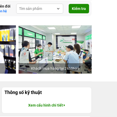
lên đời
Kiểm tra
ên hệ
Khách mua hàng tại 24hStore
Ca 
Thông số kỹ thuật
Xem cấu hình chi tiết