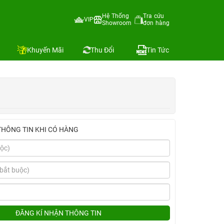
ll+Ốp Mipow+Camera Blue)
Hệ Thống
Tra cứu
VIP
Showroom
đơn hàng
Địa chỉ còn hàng
So sánh
Khuyến Mãi
Thu Đổi
Tin Tức
THÔNG TIN KHI CÓ HÀNG
ĐĂNG KÍ NHẬN THÔNG TIN