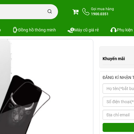
n iPhone
Combo phụ kiện iPhone 14 Series
Combo iPhone 14 (Dán Kingbu
Gọi mua hàng
1900.0351
p Mipow+Camera Blue)
Xem cấu hình
SKU:
p
Đồng hồ thông minh
Máy cũ giá rẻ
Phụ kiện
Khuyến mãi
ĐĂNG KÍ NHẬN 