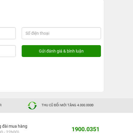
I
THU CŨ ĐỔI MỚI TẶNG 4.000.000Đ
g đài mua hàng
1900.0351
0 - 22h00)