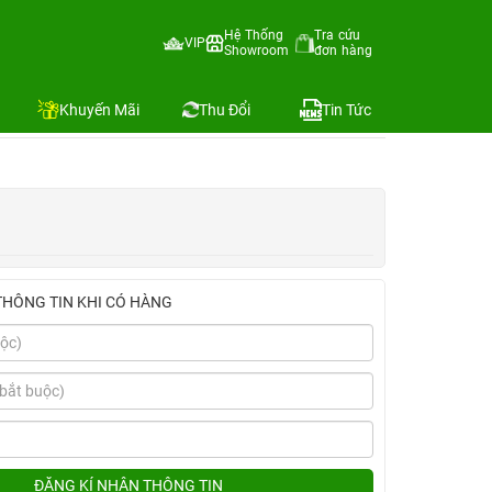
ple+Dán Kingbull+Ốp Apple)
Hệ Thống
Tra cứu
VIP
Showroom
đơn hàng
Địa chỉ còn hàng
Khuyến Mãi
Thu Đổi
Tin Tức
THÔNG TIN KHI CÓ HÀNG
ĐĂNG KÍ NHẬN THÔNG TIN