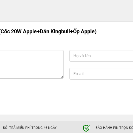
(Cốc 20W Apple+Dán Kingbull+Ốp Apple)
ĐỔI TRẢ MIỄN PHÍ TRONG 46 NGÀY
BẢO HÀNH PIN TRỌN ĐỜ