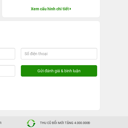
Xem cấu hình chi tiết
I
THU CŨ ĐỔI MỚI TẶNG 4.000.000Đ