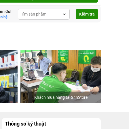
lên đời
Kiểm tra
ên hệ
Khách mua hàng tại 24hStore
C
Thông số kỹ thuật