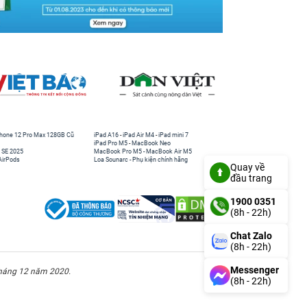
hone 12 Pro Max 128GB Cũ
iPad A16
-
iPad Air M4
-
iPad mini 7
iPad Pro M5
-
MacBook Neo
 SE 2025
MacBook Pro M5
-
MacBook Air M5
AirPods
Loa Sounarc
-
Phụ kiện chính hãng
Quay về
đầu trang
1900 0351
(8h - 22h)
Chat Zalo
(8h - 22h)
Messenger
háng 12 năm 2020.
(8h - 22h)