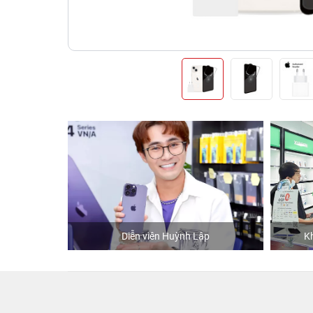
hStore
Diễn viên Huỳnh Lập
K