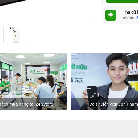
Thu cũ 
Chỉ từ
Li
hách mua hàng tại 24hStore
Ca sĩ/Diễn viên Jun Phạm