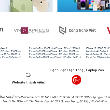
 Max cũ
iPhone 16 Plus 128GB cũ
-
iPhone 15 Plus 128GB cũ
iPhone 13 128GB Cũ
-
iP
16 Pro Max 256GB cũ
iPhone 16 128GB cũ
-
iPhone 14 Pro Max 128GB cũ
Watch cũ
-
AirPods cũ
one 15 Pro 128GB cũ
iPhone 15 128GB cũ
-
iPhone 13 Pro Max 128GB cũ
Watch Series 11
-
Watch
-
iPhone 15 Series cũ
iPhone 14 Pro 128GB cũ
-
iPhone 11 Pro Max 64GB cũ
Pencil Pro 2024
-
Apple 
Bệnh Viện Điện Thoại, Laptop 24h
Website thành viên:
G NGHỆ ISTAR GCNDKHKD: 0316635415 do Sở KH & ĐT TP. HCM cấp ngày 11 t
Người Đại Diện: Hồ Tác Thành. Địa chỉ: 389 Quang Trung, Gò Vấp, Hồ Chí Minh.