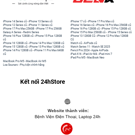
iPhone 14 Series cũ
-
iPhone 13 Series cũ
iPhone 17 cũ
-
iPhone 17 Pro Max cũ
iPhone 12 Series cũ
-
iPhone 11 Series cũ
iPhone 16 Series cũ
-
iPhone 16 Pro Max 256GB cũ
iPhone 17 Pro Max 256GB
-
iPhone 17 Pro 256GB
iPhone 16 Pro 128GB cũ
-
iPhone 15 Pro 128GB cũ
Galaxy A Series
-
Redmi Series
iPhone 15 Pro Max 256GB cũ
-
iPhone 15 Series cũ
iPhone 16 Plus 128GB cũ
-
iPhone 15 Plus 128GB
iPhone 13 128GB Cũ
-
iPhone 12 Pro Max 128GB
cũ
Cũ
iPhone 16 128GB cũ
-
iPhone 14 Pro Max 128GB cũ
Watch cũ
-
AirPods cũ
iPhone 15 128GB cũ
-
iPhone 13 Pro Max 128GB cũ
Watch Series 11
-
Watch SE 2025
iPhone 14 Pro 128GB cũ
-
iPhone 11 Pro Max 64GB
Pencil Pro 2024
-
Apple AirPods
cũ
iPad A16
-
iPad Air M4
-
iPad mini 7
iPad Pro M5
-
MacBook Neo
MacBook Pro M5
-
MacBook Air M5
Loa Sounarc
-
Phụ kiện chính hãng
Kết nối 24hStore
Website thành viên:
Bệnh Viện Điện Thoại, Laptop 24h