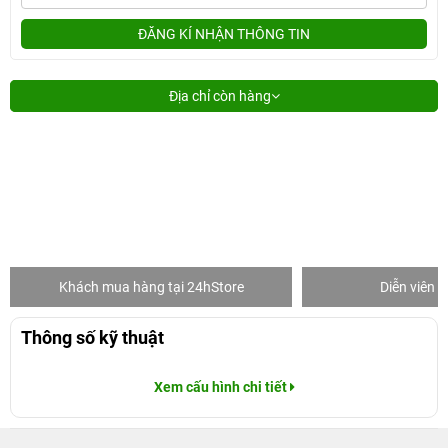
ĐĂNG KÍ NHẬN THÔNG TIN
Địa chỉ còn hàng
Khách mua hàng tại 24hStore
Diễn viên 
Thông số kỹ thuật
Xem cấu hình chi tiết