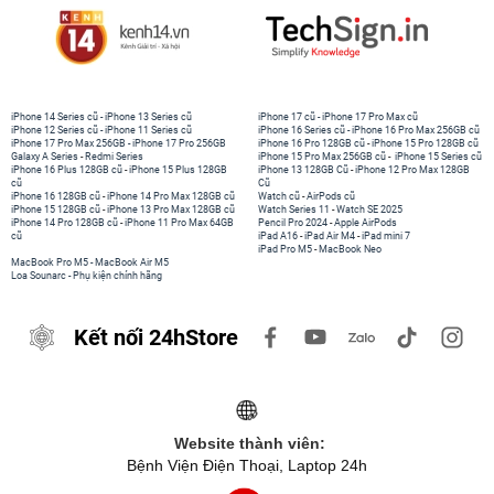
iPhone 14 Series cũ
-
iPhone 13 Series cũ
iPhone 17 cũ
-
iPhone 17 Pro Max cũ
iPhone 12 Series cũ
-
iPhone 11 Series cũ
iPhone 16 Series cũ
-
iPhone 16 Pro Max 256GB cũ
iPhone 17 Pro Max 256GB
-
iPhone 17 Pro 256GB
iPhone 16 Pro 128GB cũ
-
iPhone 15 Pro 128GB cũ
Galaxy A Series
-
Redmi Series
iPhone 15 Pro Max 256GB cũ
-
iPhone 15 Series cũ
iPhone 16 Plus 128GB cũ
-
iPhone 15 Plus 128GB
iPhone 13 128GB Cũ
-
iPhone 12 Pro Max 128GB
cũ
Cũ
iPhone 16 128GB cũ
-
iPhone 14 Pro Max 128GB cũ
Watch cũ
-
AirPods cũ
iPhone 15 128GB cũ
-
iPhone 13 Pro Max 128GB cũ
Watch Series 11
-
Watch SE 2025
iPhone 14 Pro 128GB cũ
-
iPhone 11 Pro Max 64GB
Pencil Pro 2024
-
Apple AirPods
cũ
iPad A16
-
iPad Air M4
-
iPad mini 7
iPad Pro M5
-
MacBook Neo
MacBook Pro M5
-
MacBook Air M5
Loa Sounarc
-
Phụ kiện chính hãng
Kết nối 24hStore
Website thành viên:
Bệnh Viện Điện Thoại, Laptop 24h