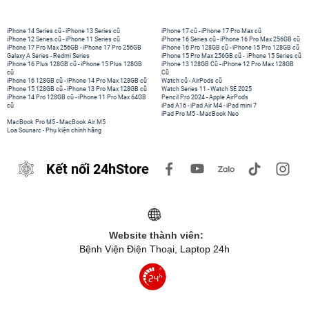
iPhone 14 Series cũ
-
iPhone 13 Series cũ
iPhone 17 cũ
-
iPhone 17 Pro Max cũ
iPhone 12 Series cũ
-
iPhone 11 Series cũ
iPhone 16 Series cũ
-
iPhone 16 Pro Max 256GB cũ
iPhone 17 Pro Max 256GB
-
iPhone 17 Pro 256GB
iPhone 16 Pro 128GB cũ
-
iPhone 15 Pro 128GB cũ
Galaxy A Series
-
Redmi Series
iPhone 15 Pro Max 256GB cũ
-
iPhone 15 Series cũ
iPhone 16 Plus 128GB cũ
-
iPhone 15 Plus 128GB
iPhone 13 128GB Cũ
-
iPhone 12 Pro Max 128GB
cũ
Cũ
iPhone 16 128GB cũ
-
iPhone 14 Pro Max 128GB cũ
Watch cũ
-
AirPods cũ
iPhone 15 128GB cũ
-
iPhone 13 Pro Max 128GB cũ
Watch Series 11
-
Watch SE 2025
iPhone 14 Pro 128GB cũ
-
iPhone 11 Pro Max 64GB
Pencil Pro 2024
-
Apple AirPods
cũ
iPad A16
-
iPad Air M4
-
iPad mini 7
iPad Pro M5
-
MacBook Neo
MacBook Pro M5
-
MacBook Air M5
Loa Sounarc
-
Phụ kiện chính hãng
Kết nối 24hStore
Website thành viên:
Bệnh Viện Điện Thoại, Laptop 24h