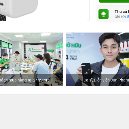
Thu cũ 
Chỉ từ
Li
hách mua hàng tại 24hStore
Ca sĩ/Diễn viên Jun Phạm