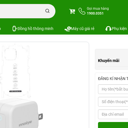
n iPhone
Combo phụ kiện iPhone 13 Series
Combo iPhone 13 Pro Max (C
Gọi mua hàng
1900.0351
W+Cáp C to L INNOSTYLE+Dán Full+PPF)
SKU:
p
Đồng hồ thông minh
Máy cũ giá rẻ
Phụ kiện
Khuyến mãi
ĐĂNG KÍ NHẬN 