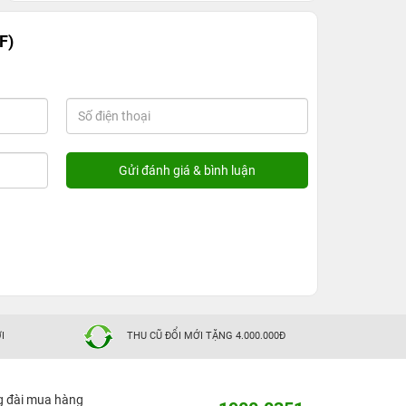
F)
I
THU CŨ ĐỔI MỚI TẶNG 4.000.000Đ
g đài mua hàng