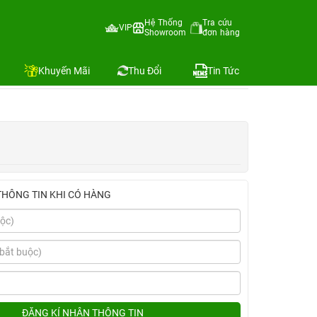
ốc 20W+Cáp C to L INNOSTYLE+Dán Full+PPF)
Hệ Thống
Tra cứu
VIP
Showroom
đơn hàng
Địa chỉ còn hàng
Khuyến Mãi
Thu Đổi
Tin Tức
THÔNG TIN KHI CÓ HÀNG
ĐĂNG KÍ NHẬN THÔNG TIN