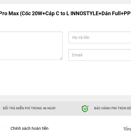
Pro Max (Cốc 20W+Cáp C to L INNOSTYLE+Dán Full+PP
ĐỔI TRẢ MIỄN PHÍ TRONG 46 NGÀY
BẢO HÀNH PIN TRỌN ĐỜ
Chính sách hoàn tiền
Tổn