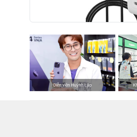
hStore
Diễn viên Huỳnh Lập
K