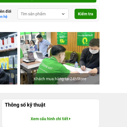
lên đời
Kiểm tra
ên hệ
Khách mua hàng tại 24hStore
C
Thông số kỹ thuật
Xem cấu hình chi tiết