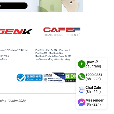
hone 12 Pro Max 128GB Cũ
iPad A16
-
iPad Air M4
-
iPad mini 7
iPad Pro M5
-
MacBook Neo
 SE 2025
MacBook Pro M5
-
MacBook Air M5
AirPods
Loa Sounarc
-
Phụ kiện chính hãng
Quay về
đầu trang
1900 0351
(8h - 22h)
Chat Zalo
(8h - 22h)
Messenger
háng 12 năm 2020.
(8h - 22h)