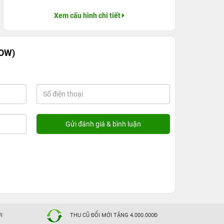
Xem cấu hình chi tiết
POW)
I
THU CŨ ĐỔI MỚI TẶNG 4.000.000Đ