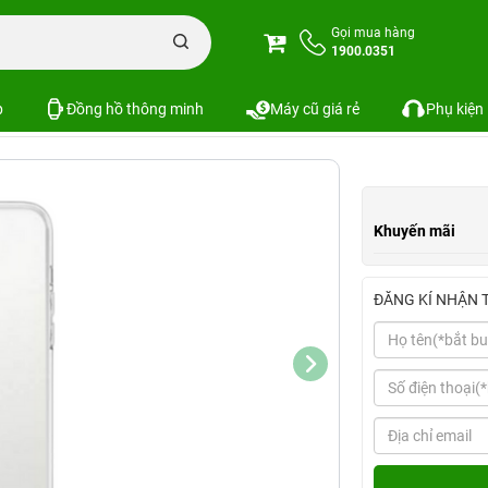
n iPhone
Combo phụ kiện iPhone 13 Series
Combo iPhone 13 Pro Max (
Gọi mua hàng
1900.0351
20W INNOSTYLE+Dán KINGBULL+Ốp MIPOW)
SKU
p
Đồng hồ thông minh
Máy cũ giá rẻ
Phụ kiện
Khuyến mãi
ĐĂNG KÍ NHẬN 