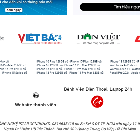
 Max cũ
iPhone 16 Plus 128GB cũ
-
iPhone 15 Plus 128GB cũ
iPhone 13 128GB Cũ
-
iP
16 Pro Max 256GB cũ
iPhone 16 128GB cũ
-
iPhone 14 Pro Max 128GB cũ
Watch cũ
-
AirPods cũ
one 15 Pro 128GB cũ
iPhone 15 128GB cũ
-
iPhone 13 Pro Max 128GB cũ
Watch Series 11
-
Watch
-
iPhone 15 Series cũ
iPhone 14 Pro 128GB cũ
-
iPhone 11 Pro Max 64GB cũ
Pencil Pro 2024
-
Apple 
Bệnh Viện Điện Thoại, Laptop 24h
Website thành viên:
G NGHỆ ISTAR GCNDKHKD: 0316635415 do Sở KH & ĐT TP. HCM cấp ngày 11 t
Người Đại Diện: Hồ Tác Thành. Địa chỉ: 389 Quang Trung, Gò Vấp, Hồ Chí Minh.