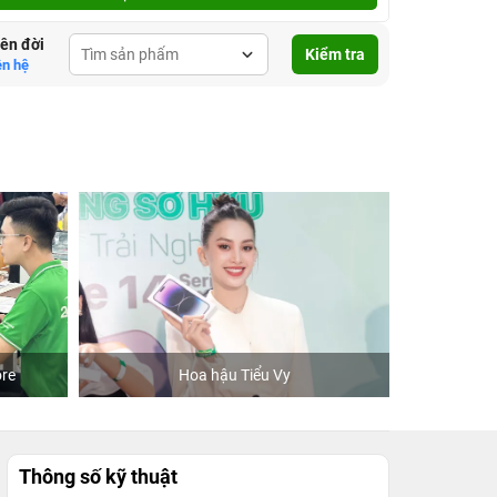
lên đời
Kiểm tra
ên hệ
re
Hoa hậu Tiểu Vy
Khách
Thông số kỹ thuật