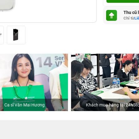
Thu cũ 
Chỉ từ
Li
Ca sĩ Văn Mai Hương
Khách mua hàng tại 24hSto