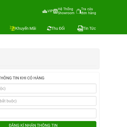
Cốc 20W INNOSTYLE+Dán KINGBULL+Ốp MIPOW)
Hệ Thống
Tra cứu
VIP
Showroom
đơn hàng
:
Địa chỉ còn hàng
Khuyến Mãi
Thu Đổi
Tin Tức
THÔNG TIN KHI CÓ HÀNG
ĐĂNG KÍ NHẬN THÔNG TIN