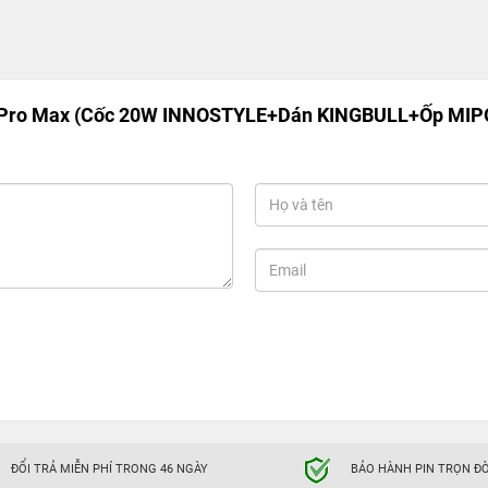
 Pro Max (Cốc 20W INNOSTYLE+Dán KINGBULL+Ốp MI
ĐỔI TRẢ MIỄN PHÍ TRONG 46 NGÀY
BẢO HÀNH PIN TRỌN ĐỜ