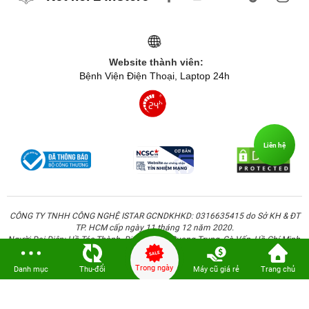
Website thành viên:
Bệnh Viện Điện Thoại, Laptop 24h
Liên hệ
CÔNG TY TNHH CÔNG NGHỆ ISTAR GCNDKHKD: 0316635415 do Sở KH & ĐT
TP. HCM cấp ngày 11 tháng 12 năm 2020.
Người Đại Diện: Hồ Tác Thành. Địa chỉ: 389 Quang Trung, Gò Vấp, Hồ Chí Minh.
Trong ngày
Danh mục
Thu-đổi
Máy cũ giá rẻ
Trang chủ