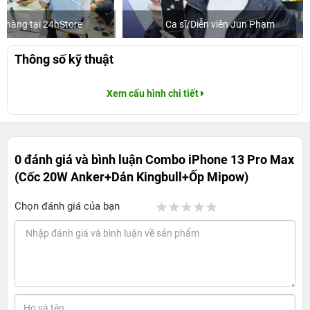
Ca sĩ/Diễn viên Jun Phạm
Khách mu
Thông số kỹ thuật
Xem cấu hình chi tiết
0 đánh giá và bình luận
Combo iPhone 13 Pro Max
(Cốc 20W Anker+Dán Kingbull+Ốp Mipow)
Chọn đánh giá của bạn