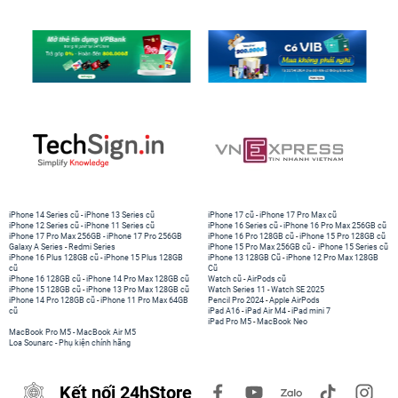
iPhone 14 Series cũ
-
iPhone 13 Series cũ
iPhone 17 cũ
-
iPhone 17 Pro Max cũ
iPhone 12 Series cũ
-
iPhone 11 Series cũ
iPhone 16 Series cũ
-
iPhone 16 Pro Max 256GB cũ
iPhone 17 Pro Max 256GB
-
iPhone 17 Pro 256GB
iPhone 16 Pro 128GB cũ
-
iPhone 15 Pro 128GB cũ
Galaxy A Series
-
Redmi Series
iPhone 15 Pro Max 256GB cũ
-
iPhone 15 Series cũ
iPhone 16 Plus 128GB cũ
-
iPhone 15 Plus 128GB
iPhone 13 128GB Cũ
-
iPhone 12 Pro Max 128GB
cũ
Cũ
iPhone 16 128GB cũ
-
iPhone 14 Pro Max 128GB cũ
Watch cũ
-
AirPods cũ
iPhone 15 128GB cũ
-
iPhone 13 Pro Max 128GB cũ
Watch Series 11
-
Watch SE 2025
iPhone 14 Pro 128GB cũ
-
iPhone 11 Pro Max 64GB
Pencil Pro 2024
-
Apple AirPods
cũ
iPad A16
-
iPad Air M4
-
iPad mini 7
iPad Pro M5
-
MacBook Neo
MacBook Pro M5
-
MacBook Air M5
Loa Sounarc
-
Phụ kiện chính hãng
Kết nối 24hStore