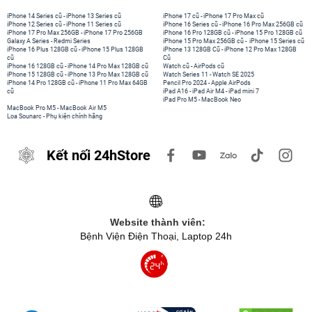
iPhone 14 Series cũ
-
iPhone 13 Series cũ
iPhone 17 cũ
-
iPhone 17 Pro Max cũ
iPhone 12 Series cũ
-
iPhone 11 Series cũ
iPhone 16 Series cũ
-
iPhone 16 Pro Max 256GB cũ
iPhone 17 Pro Max 256GB
-
iPhone 17 Pro 256GB
iPhone 16 Pro 128GB cũ
-
iPhone 15 Pro 128GB cũ
Galaxy A Series
-
Redmi Series
iPhone 15 Pro Max 256GB cũ
-
iPhone 15 Series cũ
iPhone 16 Plus 128GB cũ
-
iPhone 15 Plus 128GB
iPhone 13 128GB Cũ
-
iPhone 12 Pro Max 128GB
cũ
Cũ
iPhone 16 128GB cũ
-
iPhone 14 Pro Max 128GB cũ
Watch cũ
-
AirPods cũ
iPhone 15 128GB cũ
-
iPhone 13 Pro Max 128GB cũ
Watch Series 11
-
Watch SE 2025
iPhone 14 Pro 128GB cũ
-
iPhone 11 Pro Max 64GB
Pencil Pro 2024
-
Apple AirPods
cũ
iPad A16
-
iPad Air M4
-
iPad mini 7
iPad Pro M5
-
MacBook Neo
MacBook Pro M5
-
MacBook Air M5
Loa Sounarc
-
Phụ kiện chính hãng
Kết nối 24hStore
Website thành viên:
Bệnh Viện Điện Thoại, Laptop 24h