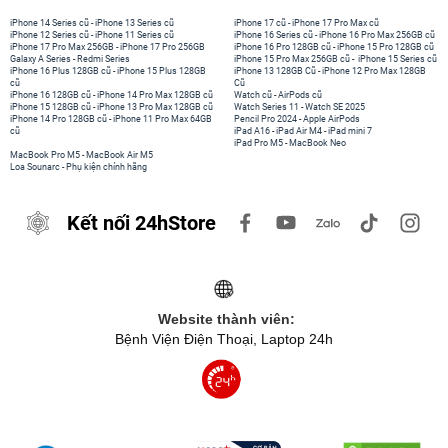
iPhone 14 Series cũ
-
iPhone 13 Series cũ
iPhone 17 cũ
-
iPhone 17 Pro Max cũ
iPhone 12 Series cũ
-
iPhone 11 Series cũ
iPhone 16 Series cũ
-
iPhone 16 Pro Max 256GB cũ
iPhone 17 Pro Max 256GB
-
iPhone 17 Pro 256GB
iPhone 16 Pro 128GB cũ
-
iPhone 15 Pro 128GB cũ
Galaxy A Series
-
Redmi Series
iPhone 15 Pro Max 256GB cũ
-
iPhone 15 Series cũ
iPhone 16 Plus 128GB cũ
-
iPhone 15 Plus 128GB
iPhone 13 128GB Cũ
-
iPhone 12 Pro Max 128GB
cũ
Cũ
iPhone 16 128GB cũ
-
iPhone 14 Pro Max 128GB cũ
Watch cũ
-
AirPods cũ
iPhone 15 128GB cũ
-
iPhone 13 Pro Max 128GB cũ
Watch Series 11
-
Watch SE 2025
iPhone 14 Pro 128GB cũ
-
iPhone 11 Pro Max 64GB
Pencil Pro 2024
-
Apple AirPods
cũ
iPad A16
-
iPad Air M4
-
iPad mini 7
iPad Pro M5
-
MacBook Neo
MacBook Pro M5
-
MacBook Air M5
Loa Sounarc
-
Phụ kiện chính hãng
Kết nối 24hStore
Website thành viên:
Bệnh Viện Điện Thoại, Laptop 24h