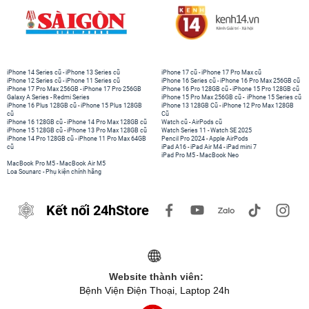
iPhone 14 Series cũ
-
iPhone 13 Series cũ
iPhone 17 cũ
-
iPhone 17 Pro Max cũ
iPhone 12 Series cũ
-
iPhone 11 Series cũ
iPhone 16 Series cũ
-
iPhone 16 Pro Max 256GB cũ
iPhone 17 Pro Max 256GB
-
iPhone 17 Pro 256GB
iPhone 16 Pro 128GB cũ
-
iPhone 15 Pro 128GB cũ
Galaxy A Series
-
Redmi Series
iPhone 15 Pro Max 256GB cũ
-
iPhone 15 Series cũ
iPhone 16 Plus 128GB cũ
-
iPhone 15 Plus 128GB
iPhone 13 128GB Cũ
-
iPhone 12 Pro Max 128GB
cũ
Cũ
iPhone 16 128GB cũ
-
iPhone 14 Pro Max 128GB cũ
Watch cũ
-
AirPods cũ
iPhone 15 128GB cũ
-
iPhone 13 Pro Max 128GB cũ
Watch Series 11
-
Watch SE 2025
iPhone 14 Pro 128GB cũ
-
iPhone 11 Pro Max 64GB
Pencil Pro 2024
-
Apple AirPods
cũ
iPad A16
-
iPad Air M4
-
iPad mini 7
iPad Pro M5
-
MacBook Neo
MacBook Pro M5
-
MacBook Air M5
Loa Sounarc
-
Phụ kiện chính hãng
Kết nối 24hStore
Website thành viên:
Bệnh Viện Điện Thoại, Laptop 24h