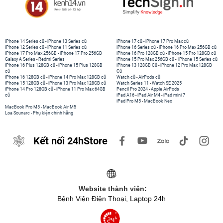
iPhone 14 Series cũ
-
iPhone 13 Series cũ
iPhone 17 cũ
-
iPhone 17 Pro Max cũ
iPhone 12 Series cũ
-
iPhone 11 Series cũ
iPhone 16 Series cũ
-
iPhone 16 Pro Max 256GB cũ
iPhone 17 Pro Max 256GB
-
iPhone 17 Pro 256GB
iPhone 16 Pro 128GB cũ
-
iPhone 15 Pro 128GB cũ
Galaxy A Series
-
Redmi Series
iPhone 15 Pro Max 256GB cũ
-
iPhone 15 Series cũ
iPhone 16 Plus 128GB cũ
-
iPhone 15 Plus 128GB
iPhone 13 128GB Cũ
-
iPhone 12 Pro Max 128GB
cũ
Cũ
iPhone 16 128GB cũ
-
iPhone 14 Pro Max 128GB cũ
Watch cũ
-
AirPods cũ
iPhone 15 128GB cũ
-
iPhone 13 Pro Max 128GB cũ
Watch Series 11
-
Watch SE 2025
iPhone 14 Pro 128GB cũ
-
iPhone 11 Pro Max 64GB
Pencil Pro 2024
-
Apple AirPods
cũ
iPad A16
-
iPad Air M4
-
iPad mini 7
iPad Pro M5
-
MacBook Neo
MacBook Pro M5
-
MacBook Air M5
Loa Sounarc
-
Phụ kiện chính hãng
Kết nối 24hStore
Website thành viên:
Bệnh Viện Điện Thoại, Laptop 24h