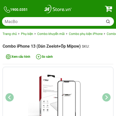
1900.0351
Trang chủ
Phụ kiện
Combo khuyến mãi
Combo phụ kiện iPhone
Combo 
Combo iPhone 13 (Dán Zeelot+Ốp Mipow)
SKU:
Xem cấu hình
So sánh