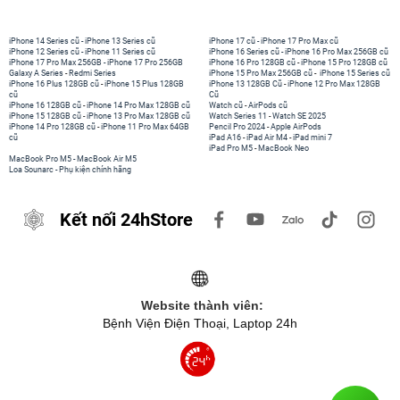
iPhone 14 Series cũ
-
iPhone 13 Series cũ
iPhone 17 cũ
-
iPhone 17 Pro Max cũ
iPhone 12 Series cũ
-
iPhone 11 Series cũ
iPhone 16 Series cũ
-
iPhone 16 Pro Max 256GB cũ
iPhone 17 Pro Max 256GB
-
iPhone 17 Pro 256GB
iPhone 16 Pro 128GB cũ
-
iPhone 15 Pro 128GB cũ
Galaxy A Series
-
Redmi Series
iPhone 15 Pro Max 256GB cũ
-
iPhone 15 Series cũ
iPhone 16 Plus 128GB cũ
-
iPhone 15 Plus 128GB
iPhone 13 128GB Cũ
-
iPhone 12 Pro Max 128GB
cũ
Cũ
iPhone 16 128GB cũ
-
iPhone 14 Pro Max 128GB cũ
Watch cũ
-
AirPods cũ
iPhone 15 128GB cũ
-
iPhone 13 Pro Max 128GB cũ
Watch Series 11
-
Watch SE 2025
iPhone 14 Pro 128GB cũ
-
iPhone 11 Pro Max 64GB
Pencil Pro 2024
-
Apple AirPods
cũ
iPad A16
-
iPad Air M4
-
iPad mini 7
iPad Pro M5
-
MacBook Neo
MacBook Pro M5
-
MacBook Air M5
Loa Sounarc
-
Phụ kiện chính hãng
Kết nối 24hStore
Website thành viên:
Bệnh Viện Điện Thoại, Laptop 24h