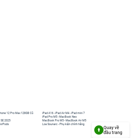
hone 12 Pro Max 128GB Cũ
iPad A16
-
iPad Air M4
-
iPad mini 7
iPad Pro M5
-
MacBook Neo
 SE 2025
MacBook Pro M5
-
MacBook Air M5
AirPods
Loa Sounarc
-
Phụ kiện chính hãng
Quay về
đầu trang