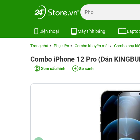
Điện thoại
Máy tính bảng
Lapto
Trang chủ
Phụ kiện
Combo khuyến mãi
Combo phụ kiệ
Combo iPhone 12 Pro (Dán KINGB
Xem cấu hình
So sánh