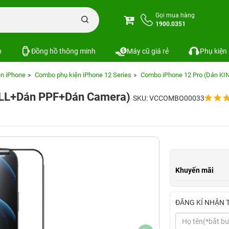
Gọi mua hàng
1900.0351
p
Đồng hồ thông minh
Máy cũ giá rẻ
Phụ kiện
n iPhone
Combo phụ kiện iPhone 12 Series
Combo iPhone 12 Pro (Dán K
ULL+Dán PPF+Dán Camera)
SKU: VCCOMBO00033
Khuyến mãi
ĐĂNG KÍ NHẬN 