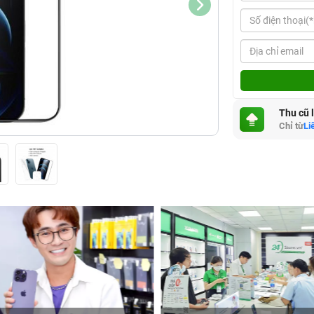
Thu cũ 
Chỉ từ
Li