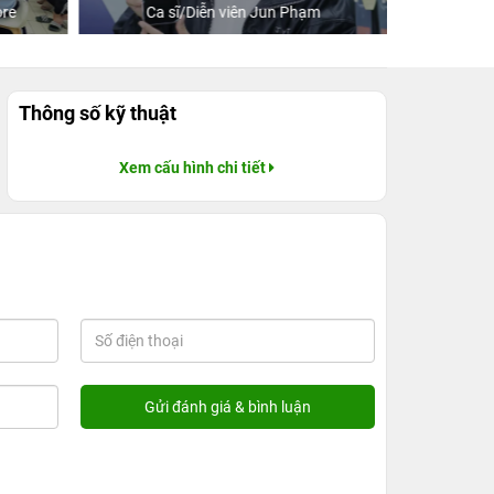
re
Ca sĩ/Diễn viên Jun Phạm
Khách
Thông số kỹ thuật
Xem cấu hình chi tiết