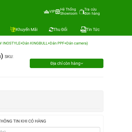
Hệ Thống
Tra cứu
VIP
Showroom
đơn hàng
Khuyến Mãi
Thu Đổi
Tin Tức
20W INOSTYLE+Dán KINGBULL+Dán PPF+Dán camera)
a)
SKU:
Địa chỉ còn hàng
THÔNG TIN KHI CÓ HÀNG