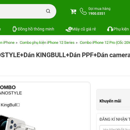
Gọi mua hàng
1900.0351
p
Đồng hồ thông minh
Máy cũ giá rẻ
Phụ kiện
n iPhone
Combo phụ kiện iPhone 12 Series
Combo iPhone 12 Pro (Cốc 
NOSTYLE+Dán KINGBULL+Dán PPF+Dán camer
Khuyến mãi
ĐĂNG KÍ NHẬN 