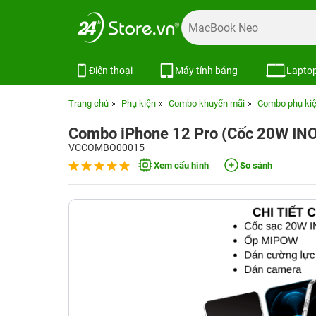
Điện thoại
Máy tính bảng
Lapto
Trang chủ
Phụ kiện
Combo khuyến mãi
Combo phụ kiệ
Combo iPhone 12 Pro (Cốc 20W I
VCCOMBO00015
Xem cấu hình
So sánh