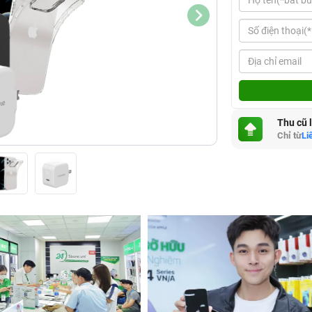
Thu cũ 
Chỉ từ
Li