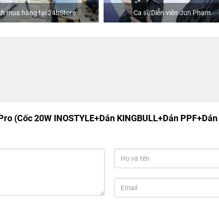
Ca sĩ/Diễn viên Jun Phạm
Khách mua hàng tại 24hSt
 Pro (Cốc 20W INOSTYLE+Dán KINGBULL+Dán PPF+Dán