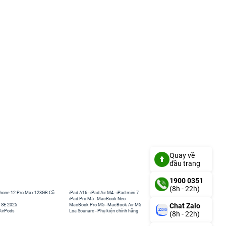
Quay về
đầu trang
1900 0351
(8h - 22h)
hone 12 Pro Max 128GB Cũ
iPad A16
-
iPad Air M4
-
iPad mini 7
iPad Pro M5
-
MacBook Neo
Chat Zalo
 SE 2025
MacBook Pro M5
-
MacBook Air M5
AirPods
Loa Sounarc
-
Phụ kiện chính hãng
(8h - 22h)