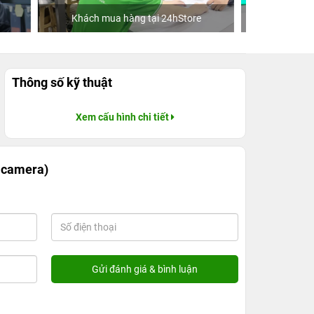
ore
Ca sĩ Văn Mai Hương
Khách
Thông số kỹ thuật
Xem cấu hình chi tiết
 camera)