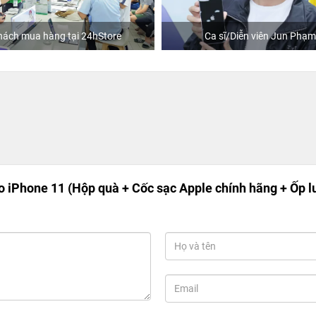
hách mua hàng tại 24hStore
Ca sĩ/Diễn viên Jun Phạm
 iPhone 11 (Hộp quà + Cốc sạc Apple chính hãng + Ốp l