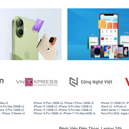
 Max cũ
iPhone 16 Plus 128GB cũ
-
iPhone 15 Plus 128GB cũ
iPhone 13 128GB Cũ
-
iP
16 Pro Max 256GB cũ
iPhone 16 128GB cũ
-
iPhone 14 Pro Max 128GB cũ
Watch cũ
-
AirPods cũ
one 15 Pro 128GB cũ
iPhone 15 128GB cũ
-
iPhone 13 Pro Max 128GB cũ
Watch Series 11
-
Watch
-
iPhone 15 Series cũ
iPhone 14 Pro 128GB cũ
-
iPhone 11 Pro Max 64GB cũ
Pencil Pro 2024
-
Apple 
Bệnh Viện Điện Thoại, Laptop 24h