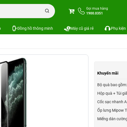
n iPhone
Combo phụ kiện iPhone 11 Series
Gọi mua hàng
 hãng + Ốp lưng + Dán màn hình)
1900.0351
quà + Cốc sạc Apple chính hãng + Ốp lưng + 
p
Đồng hồ thông minh
Máy cũ giá rẻ
Phụ kiện
Khuyến mãi
Bộ quà bao gồm:
Hộp quà + Túi g
Cốc sạc nhanh A
Ốp lưng Mipow T
Miếng dán cường