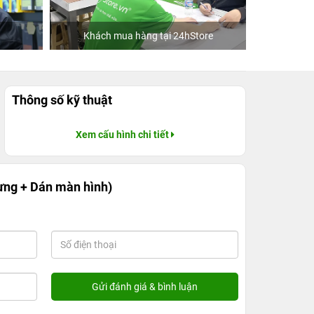
Khách mua hàng tại 24hStore
C
Thông số kỹ thuật
Xem cấu hình chi tiết
ưng + Dán màn hình)