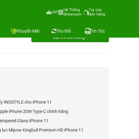
Hệ Thống
Tra cứu
VIP
Showroom
đơn hàng
Dán màn
Khuyến Mãi
Thu Đổi
Tin Tức
Địa chỉ còn hàng
iấy INOSTYLE cho iPhone 11
pple iPhone 20W Type-C chính hãng
empered Glass iPhone 11
 lực Mipow Kingbull Premium HD iPhone 11