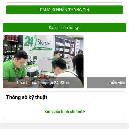
ĐĂNG KÍ NHẬN THÔNG TIN
Địa chỉ còn hàng
Khách mua hàng tại 24hStore
Diễn viên 
Thông số kỹ thuật
Xem cấu hình chi tiết