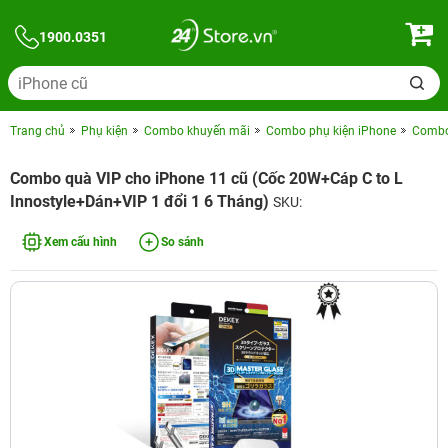
1900.0351
Trang chủ
Phụ kiện
Combo khuyến mãi
Combo phụ kiện iPhone
Combo 
Combo quà VIP cho iPhone 11 cũ (Cốc 20W+Cáp C to L
Innostyle+Dán+VIP 1 đổi 1 6 Tháng)
SKU:
Xem cấu hình
So sánh