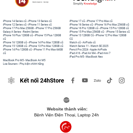
iPhone 14 Series cũ
-
iPhone 13 Series cũ
iPhone 17 cũ
-
iPhone 17 Pro Max cũ
iPhone 12 Series cũ
-
iPhone 11 Series cũ
iPhone 16 Series cũ
-
iPhone 16 Pro Max 256GB cũ
iPhone 17 Pro Max 256GB
-
iPhone 17 Pro 256GB
iPhone 16 Pro 128GB cũ
-
iPhone 15 Pro 128GB cũ
Galaxy A Series
-
Redmi Series
iPhone 15 Pro Max 256GB cũ
-
iPhone 15 Series cũ
iPhone 16 Plus 128GB cũ
-
iPhone 15 Plus 128GB
iPhone 13 128GB Cũ
-
iPhone 12 Pro Max 128GB
cũ
Cũ
iPhone 16 128GB cũ
-
iPhone 14 Pro Max 128GB cũ
Watch cũ
-
AirPods cũ
iPhone 15 128GB cũ
-
iPhone 13 Pro Max 128GB cũ
Watch Series 11
-
Watch SE 2025
iPhone 14 Pro 128GB cũ
-
iPhone 11 Pro Max 64GB
Pencil Pro 2024
-
Apple AirPods
cũ
iPad A16
-
iPad Air M4
-
iPad mini 7
iPad Pro M5
-
MacBook Neo
MacBook Pro M5
-
MacBook Air M5
Loa Sounarc
-
Phụ kiện chính hãng
Kết nối 24hStore
Website thành viên:
Bệnh Viện Điện Thoại, Laptop 24h