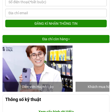
ĐĂNG KÍ NHẬN THÔNG TIN
Địa chỉ còn hàng
Diễn viên Huỳnh Lập
Khách mua hàng
Thông số kỹ thuật
Xem cấu hình chi tiết