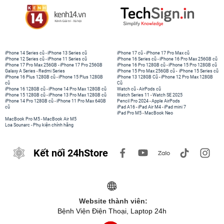
iPhone 14 Series cũ
-
iPhone 13 Series cũ
iPhone 17 cũ
-
iPhone 17 Pro Max cũ
iPhone 12 Series cũ
-
iPhone 11 Series cũ
iPhone 16 Series cũ
-
iPhone 16 Pro Max 256GB cũ
iPhone 17 Pro Max 256GB
-
iPhone 17 Pro 256GB
iPhone 16 Pro 128GB cũ
-
iPhone 15 Pro 128GB cũ
Galaxy A Series
-
Redmi Series
iPhone 15 Pro Max 256GB cũ
-
iPhone 15 Series cũ
iPhone 16 Plus 128GB cũ
-
iPhone 15 Plus 128GB
iPhone 13 128GB Cũ
-
iPhone 12 Pro Max 128GB
cũ
Cũ
iPhone 16 128GB cũ
-
iPhone 14 Pro Max 128GB cũ
Watch cũ
-
AirPods cũ
iPhone 15 128GB cũ
-
iPhone 13 Pro Max 128GB cũ
Watch Series 11
-
Watch SE 2025
iPhone 14 Pro 128GB cũ
-
iPhone 11 Pro Max 64GB
Pencil Pro 2024
-
Apple AirPods
cũ
iPad A16
-
iPad Air M4
-
iPad mini 7
iPad Pro M5
-
MacBook Neo
MacBook Pro M5
-
MacBook Air M5
Loa Sounarc
-
Phụ kiện chính hãng
Kết nối 24hStore
Website thành viên:
Bệnh Viện Điện Thoại, Laptop 24h