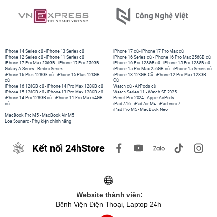
iPhone 14 Series cũ
-
iPhone 13 Series cũ
iPhone 17 cũ
-
iPhone 17 Pro Max cũ
iPhone 12 Series cũ
-
iPhone 11 Series cũ
iPhone 16 Series cũ
-
iPhone 16 Pro Max 256GB cũ
iPhone 17 Pro Max 256GB
-
iPhone 17 Pro 256GB
iPhone 16 Pro 128GB cũ
-
iPhone 15 Pro 128GB cũ
Galaxy A Series
-
Redmi Series
iPhone 15 Pro Max 256GB cũ
-
iPhone 15 Series cũ
iPhone 16 Plus 128GB cũ
-
iPhone 15 Plus 128GB
iPhone 13 128GB Cũ
-
iPhone 12 Pro Max 128GB
cũ
Cũ
iPhone 16 128GB cũ
-
iPhone 14 Pro Max 128GB cũ
Watch cũ
-
AirPods cũ
iPhone 15 128GB cũ
-
iPhone 13 Pro Max 128GB cũ
Watch Series 11
-
Watch SE 2025
iPhone 14 Pro 128GB cũ
-
iPhone 11 Pro Max 64GB
Pencil Pro 2024
-
Apple AirPods
cũ
iPad A16
-
iPad Air M4
-
iPad mini 7
iPad Pro M5
-
MacBook Neo
MacBook Pro M5
-
MacBook Air M5
Loa Sounarc
-
Phụ kiện chính hãng
Kết nối 24hStore
Website thành viên:
Bệnh Viện Điện Thoại, Laptop 24h