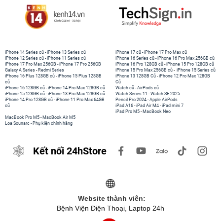
iPhone 14 Series cũ
-
iPhone 13 Series cũ
iPhone 17 cũ
-
iPhone 17 Pro Max cũ
iPhone 12 Series cũ
-
iPhone 11 Series cũ
iPhone 16 Series cũ
-
iPhone 16 Pro Max 256GB cũ
iPhone 17 Pro Max 256GB
-
iPhone 17 Pro 256GB
iPhone 16 Pro 128GB cũ
-
iPhone 15 Pro 128GB cũ
Galaxy A Series
-
Redmi Series
iPhone 15 Pro Max 256GB cũ
-
iPhone 15 Series cũ
iPhone 16 Plus 128GB cũ
-
iPhone 15 Plus 128GB
iPhone 13 128GB Cũ
-
iPhone 12 Pro Max 128GB
cũ
Cũ
iPhone 16 128GB cũ
-
iPhone 14 Pro Max 128GB cũ
Watch cũ
-
AirPods cũ
iPhone 15 128GB cũ
-
iPhone 13 Pro Max 128GB cũ
Watch Series 11
-
Watch SE 2025
iPhone 14 Pro 128GB cũ
-
iPhone 11 Pro Max 64GB
Pencil Pro 2024
-
Apple AirPods
cũ
iPad A16
-
iPad Air M4
-
iPad mini 7
iPad Pro M5
-
MacBook Neo
MacBook Pro M5
-
MacBook Air M5
Loa Sounarc
-
Phụ kiện chính hãng
Kết nối 24hStore
Website thành viên:
Bệnh Viện Điện Thoại, Laptop 24h