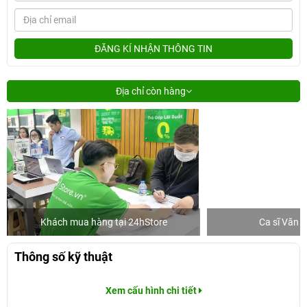
ĐĂNG KÍ NHẬN THÔNG TIN
Địa chỉ còn hàng
Khách mua hàng tại 24hStore
Ca sĩ Văn 
Thông số kỹ thuật
Xem cấu hình chi tiết