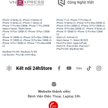
iPhone 14 Series cũ
-
iPhone 13 Series cũ
iPhone 17 cũ
-
iPhone 17 Pro Max cũ
iPhone 12 Series cũ
-
iPhone 11 Series cũ
iPhone 16 Series cũ
-
iPhone 16 Pro Max 256GB cũ
iPhone 17 Pro Max 256GB
-
iPhone 17 Pro 256GB
iPhone 16 Pro 128GB cũ
-
iPhone 15 Pro 128GB cũ
Galaxy A Series
-
Redmi Series
iPhone 15 Pro Max 256GB cũ
-
iPhone 15 Series cũ
iPhone 16 Plus 128GB cũ
-
iPhone 15 Plus 128GB
iPhone 13 128GB Cũ
-
iPhone 12 Pro Max 128GB
cũ
Cũ
iPhone 16 128GB cũ
-
iPhone 14 Pro Max 128GB cũ
Watch cũ
-
AirPods cũ
iPhone 15 128GB cũ
-
iPhone 13 Pro Max 128GB cũ
Watch Series 11
-
Watch SE 2025
iPhone 14 Pro 128GB cũ
-
iPhone 11 Pro Max 64GB
Pencil Pro 2024
-
Apple AirPods
cũ
iPad A16
-
iPad Air M4
-
iPad mini 7
iPad Pro M5
-
MacBook Neo
MacBook Pro M5
-
MacBook Air M5
Loa Sounarc
-
Phụ kiện chính hãng
Kết nối 24hStore
Website thành viên:
Bệnh Viện Điện Thoại, Laptop 24h