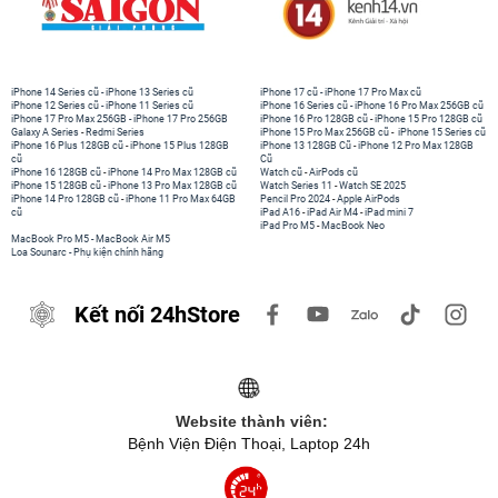
iPhone 14 Series cũ
-
iPhone 13 Series cũ
iPhone 17 cũ
-
iPhone 17 Pro Max cũ
iPhone 12 Series cũ
-
iPhone 11 Series cũ
iPhone 16 Series cũ
-
iPhone 16 Pro Max 256GB cũ
iPhone 17 Pro Max 256GB
-
iPhone 17 Pro 256GB
iPhone 16 Pro 128GB cũ
-
iPhone 15 Pro 128GB cũ
Galaxy A Series
-
Redmi Series
iPhone 15 Pro Max 256GB cũ
-
iPhone 15 Series cũ
iPhone 16 Plus 128GB cũ
-
iPhone 15 Plus 128GB
iPhone 13 128GB Cũ
-
iPhone 12 Pro Max 128GB
cũ
Cũ
iPhone 16 128GB cũ
-
iPhone 14 Pro Max 128GB cũ
Watch cũ
-
AirPods cũ
iPhone 15 128GB cũ
-
iPhone 13 Pro Max 128GB cũ
Watch Series 11
-
Watch SE 2025
iPhone 14 Pro 128GB cũ
-
iPhone 11 Pro Max 64GB
Pencil Pro 2024
-
Apple AirPods
cũ
iPad A16
-
iPad Air M4
-
iPad mini 7
iPad Pro M5
-
MacBook Neo
MacBook Pro M5
-
MacBook Air M5
Loa Sounarc
-
Phụ kiện chính hãng
Kết nối 24hStore
Website thành viên:
Bệnh Viện Điện Thoại, Laptop 24h