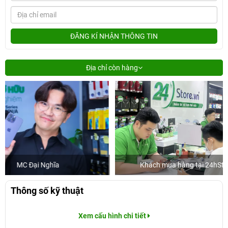
ĐĂNG KÍ NHẬN THÔNG TIN
Địa chỉ còn hàng
Khách mua hàng tại 24hStore
D
Thông số kỹ thuật
Xem cấu hình chi tiết