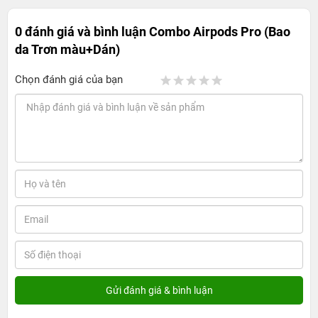
0 đánh giá và bình luận
Combo Airpods Pro (Bao
da Trơn màu+Dán)
Chọn đánh giá của bạn
Thay áo cho tai nghe bằng Combo Airpods
Pro bảo vệ màu sắc
Bảo vệ tối ưu AirPods Pro
Trong Combo Airpods Pro gồm có bao da màu trơn và
miếng dán kim loại, siêu bảo vệ và thời trang cho thiết bị.
Bao da có thiết kế ôm sát, bao bọc lấy toàn bộ hộp đựng,
tuy mỏng nhưng đem lại độ bảo vệ cực kì cao cho tai
nghe không dây. Với lớp lót microfiber mịn bên trong và
được hoàn thiện tỉ mỉ chính xác từng chi tiết. Mặt vỏ có
độ nhám cho người dùng dễ dàng cầm nắm, tránh bị rơi,